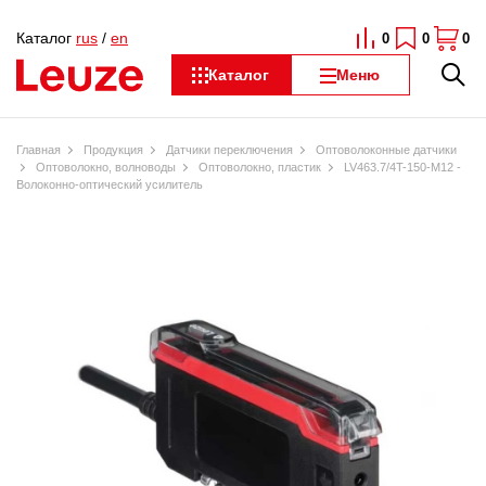
Каталог
rus
/
en
0
0
0
Каталог
Меню
Главная
Продукция
Датчики переключения
Оптоволоконные датчики
Оптоволокно, волноводы
Оптоволокно, пластик
LV463.7/4T-150-M12 -
Волоконно-оптический усилитель