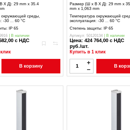
В X Д):
29 mm x 35.4
Размер (Ш x В X Д):
29 mm x 35
mm
mm x 1,063 mm
 окружающей среды,
Температура окружающей сре
я:
-30 ... 60 °C
эксплуатация:
-30 ... 60 °C
иты:
IP 65
Степень защиты:
IP 65
9916
| В наличии
Артикул: 50120134
| В наличии
582,00 с НДС
Цена:
424 764,00 с НДС
руб./шт.
 клик
Купить в 1 клик
В корзину
В корз