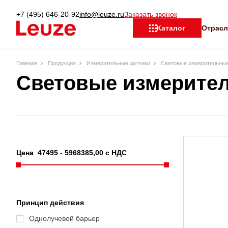
+7 (495) 646-20-92
info@leuze.ru
Заказать звонок
Отрас
Каталог
Главная
Продукция
Измерительные датчики
Световые измерительные
Световые измерите
Цена
47495
-
5968385
,00 с НДС
Принцип действия
Однолучевой барьер