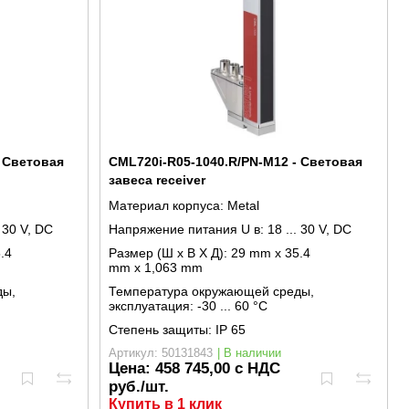
- Световая
CML720i-R05-1040.R/PN-M12 - Световая
завеса receiver
Материал корпуса:
Metal
. 30 V, DC
Напряжение питания U в:
18 ... 30 V, DC
.4
Размер (Ш x В X Д):
29 mm x 35.4
mm x 1,063 mm
ды,
Температура окружающей среды,
эксплуатация:
-30 ... 60 °C
Степень защиты:
IP 65
Артикул: 50131843
| В наличии
Цена:
458 745,00 с НДС
руб./шт.
Купить в 1 клик