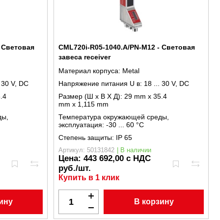
- Световая
CML720i-R05-1040.A/PN-M12 - Световая
завеса receiver
Материал корпуса:
Metal
. 30 V, DC
Напряжение питания U в:
18 ... 30 V, DC
.4
Размер (Ш x В X Д):
29 mm x 35.4
mm x 1,115 mm
ды,
Температура окружающей среды,
эксплуатация:
-30 ... 60 °C
Степень защиты:
IP 65
Артикул: 50131842
| В наличии
Цена:
443 692,00 с НДС
руб./шт.
Купить в 1 клик
ину
В корзину