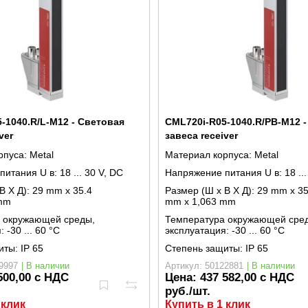
-1040.R/L-M12 - Световая
CML720i-R05-1040.R/PB-M12 
ver
завеса receiver
рпуса:
Metal
Материал корпуса:
Metal
питания U в:
18 ... 30 V, DC
Напряжение питания U в:
18 ..
В X Д):
29 mm x 35.4
Размер (Ш x В X Д):
29 mm x 35
mm
mm x 1,063 mm
 окружающей среды,
Температура окружающей сре
я:
-30 ... 60 °C
эксплуатация:
-30 ... 60 °C
иты:
IP 65
Степень защиты:
IP 65
9997
| В наличии
Артикул: 50122881
| В наличии
500,00 с НДС
Цена:
437 582,00 с НДС
руб./шт.
 клик
Купить в 1 клик