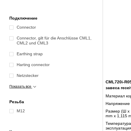
Подключение
Connector
Connector, gilt für die Anschlüsse CML1,
CML2 und CML3
Earthing strap
Harting connector
Netzstecker
CML720i-R05
Показать все
завеса recei
Материал ко
Резьба
Напряжение 
M12
Размер (Ш x 
mm x 1,115 
Температура
эксплуатаци