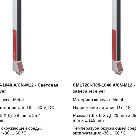
-1040.A/CN-M12 - Световая
CML720i-R05-1040.A/CV-M12 -
ver
завеса receiver
рпуса:
Metal
Материал корпуса:
Metal
питания U в:
18 ... 30 V, DC
Напряжение питания U в:
18 ..
В X Д):
29 mm x 35.4
Размер (Ш x В X Д):
29 mm x 35
mm
mm x 1,115 mm
 окружающей среды,
Температура окружающей сре
я:
-30 ... 60 °C
эксплуатация:
-30 ... 60 °C