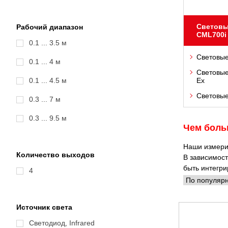
Световы
Рабочий диапазон
CML700i
0.1 ... 3.5 м
Световые
0.1 ... 4 м
Световые
0.1 ... 4.5 м
Ex
Световые
0.3 ... 7 м
0.3 ... 9.5 м
Чем боль
Наши измери
Количество выходов
В зависимост
быть интегри
4
Источник света
Светодиод, Infrared