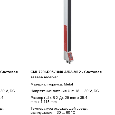
 Световая
CML720i-R05-1040.A/D3-M12 - Световая
завеса receiver
Материал корпуса:
Metal
. 30 V, DC
Напряжение питания U в:
18 ... 30 V, DC
.4
Размер (Ш x В X Д):
29 mm x 35.4
mm x 1,115 mm
ды,
Температура окружающей среды,
эксплуатация:
-30 ... 60 °C