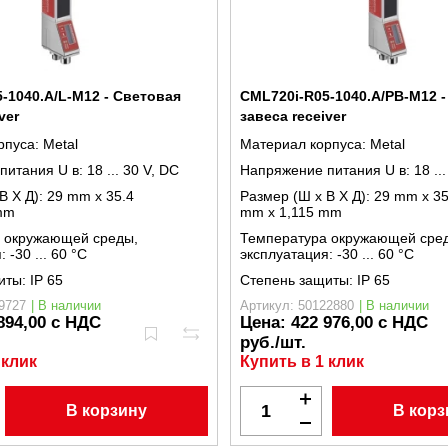
-1040.A/L-M12 - Световая
CML720i-R05-1040.A/PB-M12 
ver
завеса receiver
рпуса:
Metal
Материал корпуса:
Metal
питания U в:
18 ... 30 V, DC
Напряжение питания U в:
18 ..
В X Д):
29 mm x 35.4
Размер (Ш x В X Д):
29 mm x 35
mm
mm x 1,115 mm
 окружающей среды,
Температура окружающей сре
я:
-30 ... 60 °C
эксплуатация:
-30 ... 60 °C
иты:
IP 65
Степень защиты:
IP 65
9727
| В наличии
Артикул: 50122880
| В наличии
894,00 с НДС
Цена:
422 976,00 с НДС
руб./шт.
 клик
Купить в 1 клик
В корзину
В корз