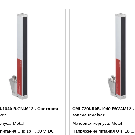
-1040.R/CN-M12 - Световая
CML720i-R05-1040.R/CV-M12 -
ver
завеса receiver
рпуса:
Metal
Материал корпуса:
Metal
питания U в:
18 ... 30 V, DC
Напряжение питания U в:
18 ..