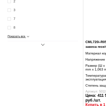
2
3
7
8
Показать все
CML720i-R05
завеса recei
Материал ко
Напряжение 
Размер (Ш x 
mm x 1,063 
Температура
эксплуатаци
Степень защ
Артикул: 5011
Цена:
411 
руб./шт.
Купить в 1