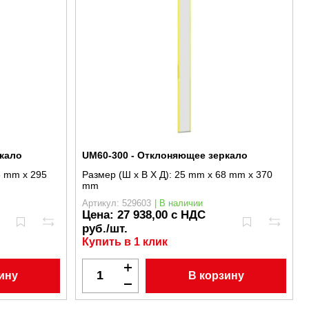
кало
UM60-300 - Отклоняющее зеркало
8 mm x 295
Размер (Ш x В X Д):
25 mm x 68 mm x 370
mm
Артикул: 529603
| В наличии
Цена:
27 938,00 с НДС
руб./шт.
Купить в 1 клик
ину
В корзину