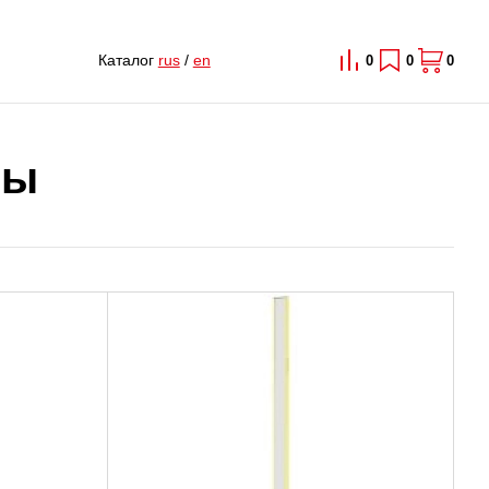
Каталог
rus
/
en
0
0
0
ны