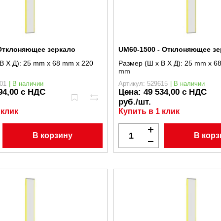
 Отклоняющее зеркало
UM60-1500 - Отклоняющее зе
В X Д):
25 mm x 68 mm x 220
Размер (Ш x В X Д):
25 mm x 68
mm
01
| В наличии
Артикул: 529615
| В наличии
94,00 с НДС
Цена:
49 534,00 с НДС
руб./шт.
 клик
Купить в 1 клик
В корзину
В корз