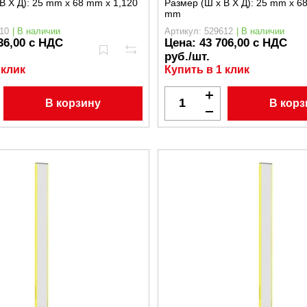
В X Д):
25 mm x 68 mm x 1,120
Размер (Ш x В X Д):
25 mm x 68
mm
10
| В наличии
Артикул: 529612
| В наличии
36,00 с НДС
Цена:
43 706,00 с НДС
руб./шт.
 клик
Купить в 1 клик
В корзину
В корз