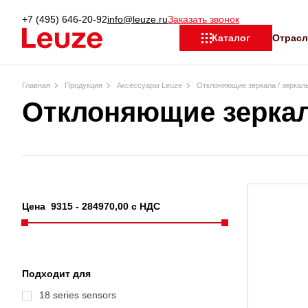
+7 (495) 646-20-92
info@leuze.ru
Заказать звонок
Отрас
Каталог
Главная
Продукция
Аксессуары Leuze
Отклоняющие зеркала / зеркал
Отклоняющие зеркал
Цена
9315
-
284970
,00 с НДС
Подходит для
18 series sensors