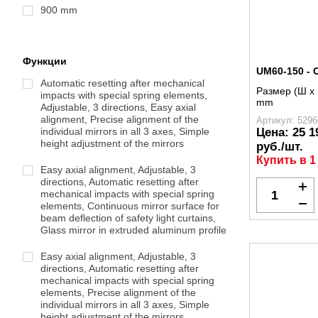
900 mm
Функции
UM60-150 -
Automatic resetting after mechanical
Размер (Ш x 
impacts with special spring elements,
mm
Adjustable, 3 directions, Easy axial
alignment, Precise alignment of the
Артикул: 5296
individual mirrors in all 3 axes, Simple
Цена:
25 1
height adjustment of the mirrors
руб./шт.
Купить в 1
Easy axial alignment, Adjustable, 3
directions, Automatic resetting after
mechanical impacts with special spring
elements, Continuous mirror surface for
beam deflection of safety light curtains,
Glass mirror in extruded aluminum profile
Easy axial alignment, Adjustable, 3
directions, Automatic resetting after
mechanical impacts with special spring
elements, Precise alignment of the
individual mirrors in all 3 axes, Simple
height adjustment of the mirrors