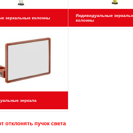
Индивидуальные зеркаль
е зеркальные колонны
колонны
уальные зеркала
т отклонять пучок света