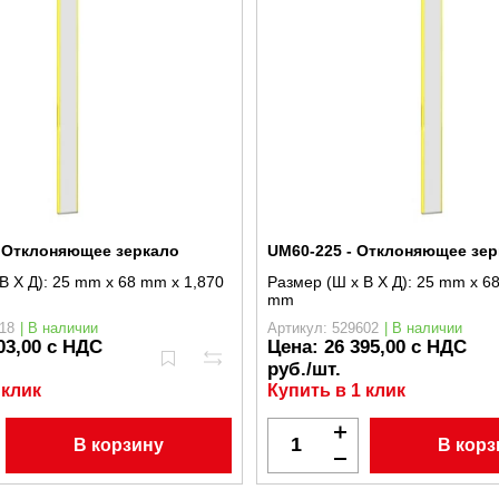
- Отклоняющее зеркало
UM60-225 - Отклоняющее зер
В X Д):
25 mm x 68 mm x 1,870
Размер (Ш x В X Д):
25 mm x 6
mm
18
| В наличии
Артикул: 529602
| В наличии
03,00 с НДС
Цена:
26 395,00 с НДС
руб./шт.
 клик
Купить в 1 клик
В корзину
В корз