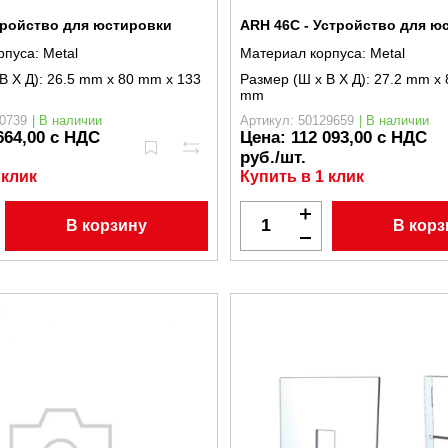
тройство для юстировки
ARH 46C - Устройство для ю
рпуса:
Metal
Материал корпуса:
Metal
В X Д):
26.5 mm x 80 mm x 133
Размер (Ш x В X Д):
27.2 mm x 
mm
0739
| В наличии
Артикул: 50129659
| В наличии
664,00 с НДС
Цена:
112 093,00 с НДС
руб./шт.
 клик
Купить в 1 клик
В корзину
В корз