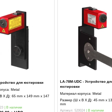
LA-78M-UDC - Устройство дл
тройство для юстировки
юстировки
рпуса:
Metal
Материал корпуса:
Metal
В X Д):
65 mm x 149 mm x 147
Размер (Ш x В X Д):
45 mm x 1
mm
23
| В наличии
Артикул: 520024
| В наличии