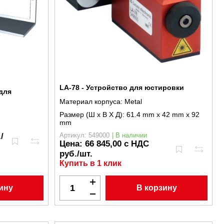
LA-78 - Устройство для юстировки
для
Материал корпуса:
Metal
Размер (Ш x В X Д):
61.4 mm x 42 mm x 92
mm
/
Артикул: 549000
| В наличии
Цена:
66 845,00 с НДС
руб./шт.
Купить в 1 клик
ину
В корзину