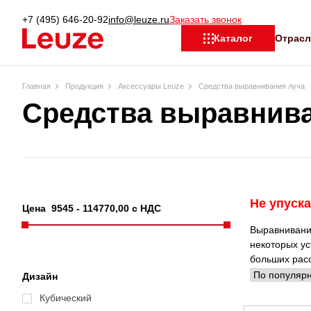
+7 (495) 646-20-92
info@leuze.ru
Заказать звонок
Отрас
Каталог
Главная
Продукция
Аксессуары Leuze
Средства выравнивания луча
Средства выравнива
Не упуска
Цена
9545
-
114770
,00 с НДС
Выравнивание
некоторых ус
больших рас
Дизайн
Кубический