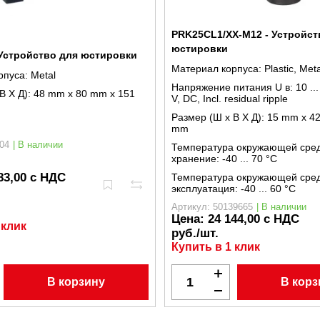
PRK25CL1/XX-M12 - Устройст
юстировки
 Устройство для юстировки
Материал корпуса:
Plastic, Meta
рпуса:
Metal
Напряжение питания U в:
10 ..
В X Д):
48 mm x 80 mm x 151
V, DC, Incl. residual ripple
Размер (Ш x В X Д):
15 mm x 42
mm
04
| В наличии
Температура окружающей сре
хранение:
-40 ... 70 °C
83,00 с НДС
Температура окружающей сре
эксплуатация:
-40 ... 60 °C
Артикул: 50139665
| В наличии
Цена:
24 144,00 с НДС
 клик
руб./шт.
Купить в 1 клик
В корзину
В корз