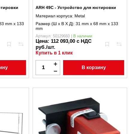
стировки
ARH 49C - Устройство для юстировки
Материал корпуса:
Metal
83 mm x 133
Размер (Ш x В X Д):
31 mm x 68 mm x 133
mm
Артикул: 50129660
| В наличии
Цена:
112 093,00 с НДС
руб./шт.
Купить в 1 клик
ину
В корзину