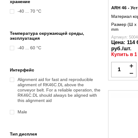
хранение
ARH 46 - Ус
-40 ... 70 °C
Материал ко
Размер (Ш x 
mm
Температура окружающей среды,
Артикул: 5004
эксплуатация
Цена:
114 
-40 ... 60 °C
руб./шт.
Купить в 1
Интерфейс
Alignment aid for fast and reproducible
alignment of RK46C.DL above the
conveyor belt. For a reliable operation, the
RK46C.DL should always be aligned with
this alignment aid
Male
Тип дисплея