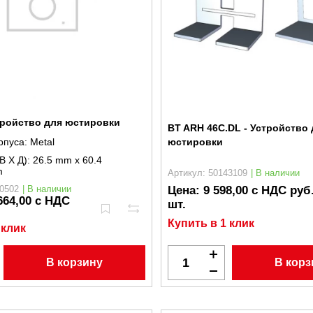
тройство для юстировки
BT ARH 46C.DL - Устройство 
юстировки
рпуса:
Metal
В X Д):
26.5 mm x 60.4
m
Артикул: 50143109
| В наличии
Цена:
9 598,00 с НДС руб.
0502
| В наличии
664,00 с НДС
шт.
Купить в 1 клик
 клик
В корз
В корзину