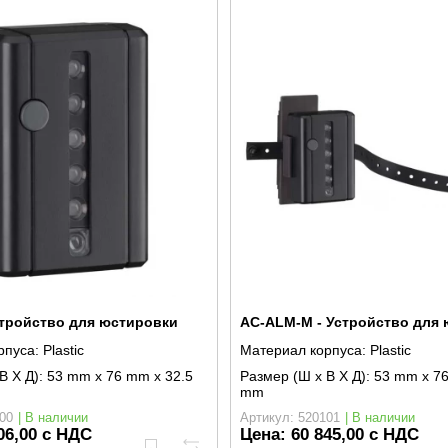
стройство для юстировки
AC-ALM-M - Устройство для
рпуса:
Plastic
Материал корпуса:
Plastic
В X Д):
53 mm x 76 mm x 32.5
Размер (Ш x В X Д):
53 mm x 76
mm
00
| В наличии
Артикул: 520101
| В наличии
06,00 с НДС
Цена:
60 845,00 с НДС