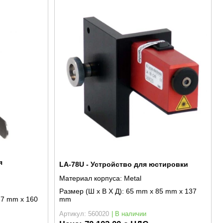
я
LA-78U - Устройство для юстировки
Материал корпуса:
Metal
Размер (Ш x В X Д):
65 mm x 85 mm x 137
37 mm x 160
mm
Артикул: 560020
| В наличии