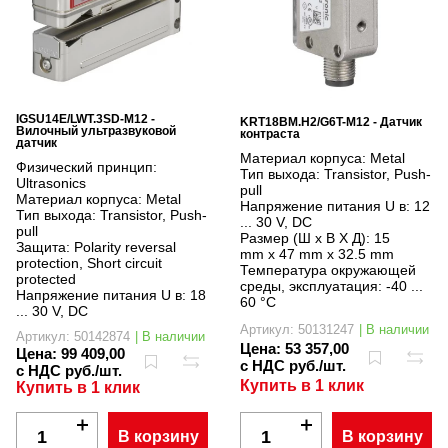
IGSU14E/LWT.3SD-M12 -
KRT18BM.H2/G6T-M12 - Датчик
Вилочный ультразвуковой
контраста
датчик
Материал корпуса:
Metal
Физический принцип:
Тип выхода:
Transistor, Push-
Ultrasonics
pull
Материал корпуса:
Metal
Напряжение питания U в:
12
Тип выхода:
Transistor, Push-
... 30 V, DC
pull
Размер (Ш x В X Д):
15
Защита:
Polarity reversal
mm x 47 mm x 32.5 mm
protection, Short circuit
Температура окружающей
protected
среды, эксплуатация:
-40 ...
Напряжение питания U в:
18
60 °C
... 30 V, DC
Артикул: 50131247
| В наличии
Артикул: 50142874
| В наличии
Цена:
53 357,00
Цена:
99 409,00
с НДС руб./шт.
с НДС руб./шт.
Купить в 1 клик
Купить в 1 клик
В корзину
В корзину