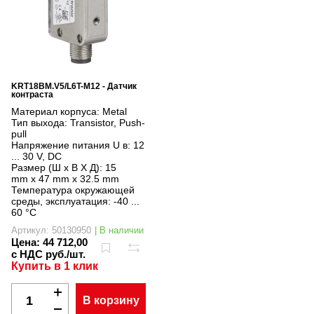
KRT18BM.V5/L6T-M12 - Датчик
контраста
Материал корпуса:
Metal
Тип выхода:
Transistor, Push-
pull
Напряжение питания U в:
12
... 30 V, DC
Размер (Ш x В X Д):
15
mm x 47 mm x 32.5 mm
Температура окружающей
среды, эксплуатация:
-40 ...
60 °C
Артикул: 50130950
| В наличии
Цена:
44 712,00
с НДС руб./шт.
Купить в 1 клик
В корзину