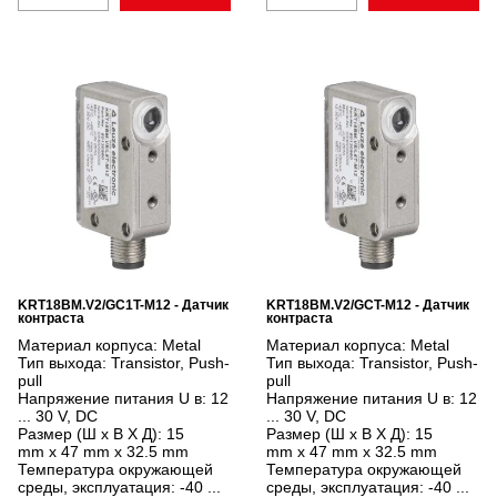
KRT18BM.V2/GC1T-M12 - Датчик
KRT18BM.V2/GCT-M12 - Датчик
контраста
контраста
Материал корпуса:
Metal
Материал корпуса:
Metal
Тип выхода:
Transistor, Push-
Тип выхода:
Transistor, Push-
pull
pull
Напряжение питания U в:
12
Напряжение питания U в:
12
... 30 V, DC
... 30 V, DC
Размер (Ш x В X Д):
15
Размер (Ш x В X Д):
15
mm x 47 mm x 32.5 mm
mm x 47 mm x 32.5 mm
Температура окружающей
Температура окружающей
среды, эксплуатация:
-40 ...
среды, эксплуатация:
-40 ...