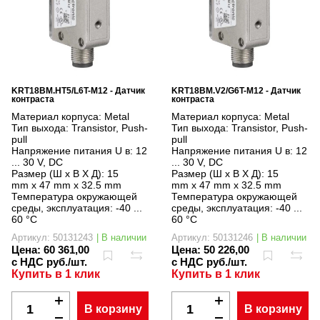
KRT18BM.HT5/L6T-M12 - Датчик
KRT18BM.V2/G6T-M12 - Датчик
контраста
контраста
Материал корпуса:
Metal
Материал корпуса:
Metal
Тип выхода:
Transistor, Push-
Тип выхода:
Transistor, Push-
pull
pull
Напряжение питания U в:
12
Напряжение питания U в:
12
... 30 V, DC
... 30 V, DC
Размер (Ш x В X Д):
15
Размер (Ш x В X Д):
15
mm x 47 mm x 32.5 mm
mm x 47 mm x 32.5 mm
Температура окружающей
Температура окружающей
среды, эксплуатация:
-40 ...
среды, эксплуатация:
-40 ...
60 °C
60 °C
Артикул: 50131243
| В наличии
Артикул: 50131246
| В наличии
Цена:
60 361,00
Цена:
50 226,00
с НДС руб./шт.
с НДС руб./шт.
Купить в 1 клик
Купить в 1 клик
В корзину
В корзину