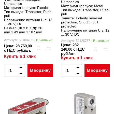
Ultrasonics
Ultrasonics
Материал корпуса:
Metal
Материал корпуса:
Plastic
Тип выхода:
Transistor, Push-
Тип выхода:
Transistor, Push-
pull
pull
Защита:
Polarity reversal
Напряжение питания U в:
18
protection, Short circuit
... 30 V, DC
protected
Размер (Ш x В X Д):
20
Напряжение питания U в:
12
mm x 49 mm x 107 mm
... 30 V, DC
Артикул: 50108702
| В наличии
Артикул: 50126787
| В наличии
Цена:
232
Цена:
28 750,00
146,00 с НДС
с НДС руб./шт.
руб./шт.
Купить в 1 клик
Купить в 1 клик
В корзину
В корзину