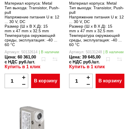
Материал корпуса:
Metal
Материал корпуса:
Metal
Тип выхода:
Transistor, Push-
Тип выхода:
Transistor, Push-
pull
pull
Напряжение питания U в:
12
Напряжение питания U в:
12
... 30 V, DC
... 30 V, DC
Размер (Ш x В X Д):
15
Размер (Ш x В X Д):
15
mm x 47 mm x 32.5 mm
mm x 47 mm x 32.5 mm
Температура окружающей
Температура окружающей
среды, эксплуатация:
-40 ...
среды, эксплуатация:
-40 ...
60 °C
60 °C
Артикул: 50132614
| В наличии
Артикул: 50131248
| В наличии
Цена:
60 361,00
Цена:
39 645,00
с НДС руб./шт.
с НДС руб./шт.
Купить в 1 клик
Купить в 1 клик
В корзину
В корзину