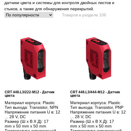
датчики цвета и системы для контроля двойных листов и
стыков, а также для обнаружения перекрытий.
Товаров в разделе 106
CRT 448.L3/222-M12 - Датчик
CRT 448.L3/444-M12 - Датчик
цвета
цвета
Материал корпуса:
Plastic
Материал корпуса:
Plastic
Тип выхода:
Transistor, NPN
Тип выхода:
Transistor, PNP
Напряжение питания U в:
12
Напряжение питания U в:
12
... 28 V, DC
... 28 V, DC
Размер (Ш x В X Д):
17
Размер (Ш x В X Д):
17
mm x 50 mm x 50 mm
mm x 50 mm x 50 mm
Температура окружающей
Температура окружающей