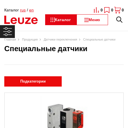
Каталог
rus
/
en
0
0
0
Каталог
Меню
Главная
Продукция
Датчики переключения
Специальные датчики
Специальные датчики
Подкатегории