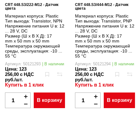
CRT 448.S3/222-M12 - Датчик
CRT 448.S3/444-M12 - Датчик
цвета
цвета
Материал корпуса:
Plastic
Материал корпуса:
Plastic
Тип выхода:
Transistor, NPN
Тип выхода:
Transistor, PNP
Напряжение питания U в:
12
Напряжение питания U в:
12
... 28 V, DC
... 28 V, DC
Размер (Ш x В X Д):
17
Размер (Ш x В X Д):
17
mm x 50 mm x 50 mm
mm x 50 mm x 50 mm
Температура окружающей
Температура окружающей
среды, эксплуатация:
-10 ...
среды, эксплуатация:
-10 ...
55 °C
55 °C
Артикул: 50121293
| В наличии
Артикул: 50121294
| В наличии
Цена:
123
Цена:
123
256,00 с НДС
256,00 с НДС
руб./шт.
руб./шт.
Купить в 1 клик
Купить в 1 клик
В корзину
В корзину