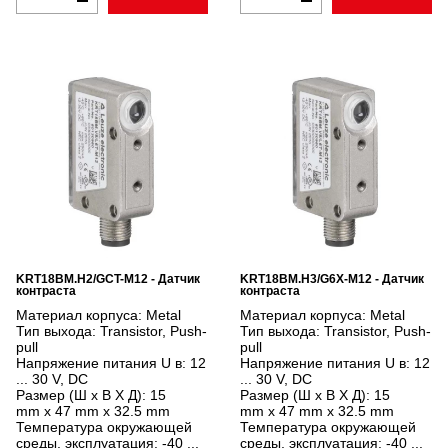
KRT18BM.H2/GCT-M12 - Датчик
KRT18BM.H3/G6X-M12 - Датчик
контраста
контраста
Материал корпуса:
Metal
Материал корпуса:
Metal
Тип выхода:
Transistor, Push-
Тип выхода:
Transistor, Push-
pull
pull
Напряжение питания U в:
12
Напряжение питания U в:
12
... 30 V, DC
... 30 V, DC
Размер (Ш x В X Д):
15
Размер (Ш x В X Д):
15
mm x 47 mm x 32.5 mm
mm x 47 mm x 32.5 mm
Температура окружающей
Температура окружающей
среды, эксплуатация:
-40 ...
среды, эксплуатация:
-40 ...