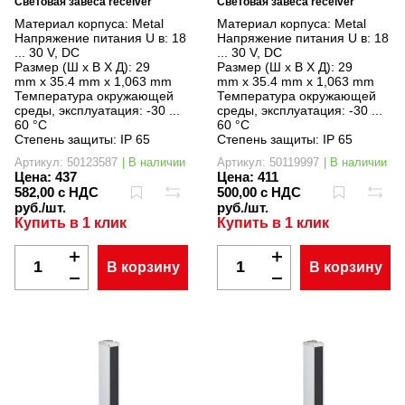
Световая завеса receiver
Световая завеса receiver
Материал корпуса:
Metal
Материал корпуса:
Metal
Напряжение питания U в:
18
Напряжение питания U в:
18
... 30 V, DC
... 30 V, DC
Размер (Ш x В X Д):
29
Размер (Ш x В X Д):
29
mm x 35.4 mm x 1,063 mm
mm x 35.4 mm x 1,063 mm
Температура окружающей
Температура окружающей
среды, эксплуатация:
-30 ...
среды, эксплуатация:
-30 ...
60 °C
60 °C
Степень защиты:
IP 65
Степень защиты:
IP 65
Артикул: 50123587
| В наличии
Артикул: 50119997
| В наличии
Цена:
437
Цена:
411
582,00 с НДС
500,00 с НДС
руб./шт.
руб./шт.
Купить в 1 клик
Купить в 1 клик
В корзину
В корзину