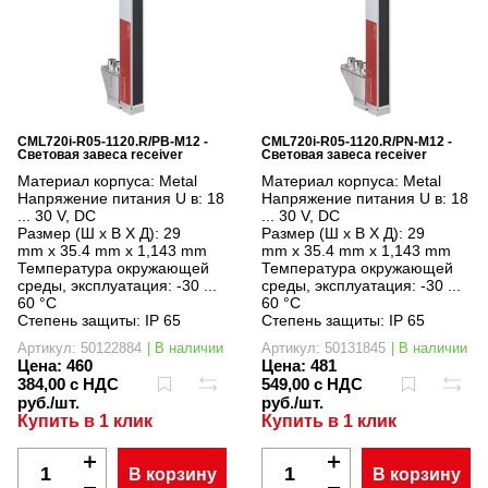
CML720i-R05-1120.R/PB-M12 -
CML720i-R05-1120.R/PN-M12 -
Световая завеса receiver
Световая завеса receiver
Материал корпуса:
Metal
Материал корпуса:
Metal
Напряжение питания U в:
18
Напряжение питания U в:
18
... 30 V, DC
... 30 V, DC
Размер (Ш x В X Д):
29
Размер (Ш x В X Д):
29
mm x 35.4 mm x 1,143 mm
mm x 35.4 mm x 1,143 mm
Температура окружающей
Температура окружающей
среды, эксплуатация:
-30 ...
среды, эксплуатация:
-30 ...
60 °C
60 °C
Степень защиты:
IP 65
Степень защиты:
IP 65
Артикул: 50122884
| В наличии
Артикул: 50131845
| В наличии
Цена:
460
Цена:
481
384,00 с НДС
549,00 с НДС
руб./шт.
руб./шт.
Купить в 1 клик
Купить в 1 клик
В корзину
В корзину