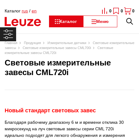
Каталог
rus
/
en
0
0
0
Каталог
Меню
Главная
Продукция
Измерительные датчики
Световые измерительные
завесы
Световые измерительные завесы CML700i
Световые
измерительные завесы CML720i
Световые измерительные
завесы CML720i
Новый стандарт световых завес
Благодаря рабочему диапазону 6 м и времени отклика 30
микросекунд на луч световые завесы серии CML 720i
идеально подходят для легкого обнаружения и измерения