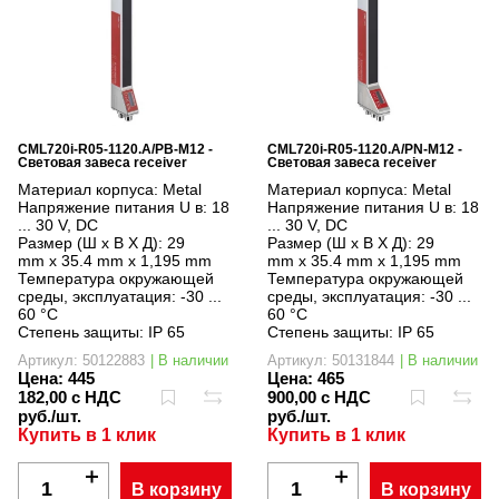
CML720i-R05-1120.A/PB-M12 -
CML720i-R05-1120.A/PN-M12 -
Световая завеса receiver
Световая завеса receiver
Материал корпуса:
Metal
Материал корпуса:
Metal
Напряжение питания U в:
18
Напряжение питания U в:
18
... 30 V, DC
... 30 V, DC
Размер (Ш x В X Д):
29
Размер (Ш x В X Д):
29
mm x 35.4 mm x 1,195 mm
mm x 35.4 mm x 1,195 mm
Температура окружающей
Температура окружающей
среды, эксплуатация:
-30 ...
среды, эксплуатация:
-30 ...
60 °C
60 °C
Степень защиты:
IP 65
Степень защиты:
IP 65
Артикул: 50122883
| В наличии
Артикул: 50131844
| В наличии
Цена:
445
Цена:
465
182,00 с НДС
900,00 с НДС
руб./шт.
руб./шт.
Купить в 1 клик
Купить в 1 клик
В корзину
В корзину