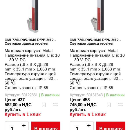
CML720i-R05-1040.R/PB-M12 -
CML720i-R05-1040.R/PN-M12 -
Световая завеса receiver
Световая завеса receiver
Материал корпуса:
Metal
Материал корпуса:
Metal
Напряжение питания U в:
18
Напряжение питания U в:
18
... 30 V, DC
... 30 V, DC
Размер (Ш x В X Д):
29
Размер (Ш x В X Д):
29
mm x 35.4 mm x 1,063 mm
mm x 35.4 mm x 1,063 mm
Температура окружающей
Температура окружающей
среды, эксплуатация:
-30 ...
среды, эксплуатация:
-30 ...
60 °C
60 °C
Степень защиты:
IP 65
Степень защиты:
IP 65
Артикул: 50122881
| В наличии
Артикул: 50131843
| В наличии
Цена:
437
Цена:
458
582,00 с НДС
745,00 с НДС
руб./шт.
руб./шт.
Купить в 1 клик
Купить в 1 клик
В корзину
В корзину