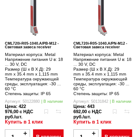
CML720i-R05-1040.A/PB-M12 -
CML720i-R05-1040.A/PN-M12 -
Световая завеса receiver
Световая завеса receiver
Материал корпуса:
Metal
Материал корпуса:
Metal
Напряжение питания U в:
18
Напряжение питания U в:
18
... 30 V, DC
... 30 V, DC
Размер (Ш x В X Д):
29
Размер (Ш x В X Д):
29
mm x 35.4 mm x 1,115 mm
mm x 35.4 mm x 1,115 mm
Температура окружающей
Температура окружающей
среды, эксплуатация:
-30 ...
среды, эксплуатация:
-30 ...
60 °C
60 °C
Степень защиты:
IP 65
Степень защиты:
IP 65
Артикул: 50122880
| В наличии
Артикул: 50131842
| В наличии
Цена:
422
Цена:
443
976,00 с НДС
692,00 с НДС
руб./шт.
руб./шт.
Купить в 1 клик
Купить в 1 клик
В корзину
В корзину