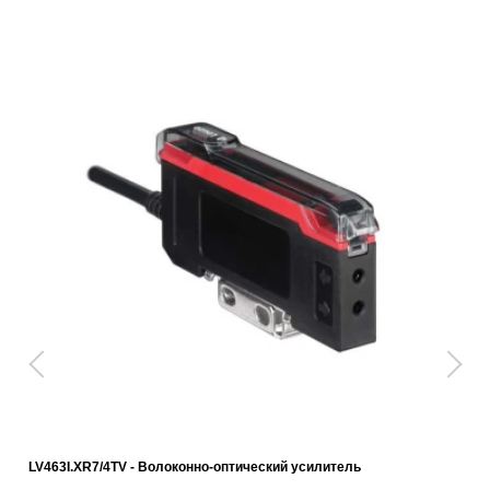
LV463I.XR7/4TV - Волоконно-оптический усилитель