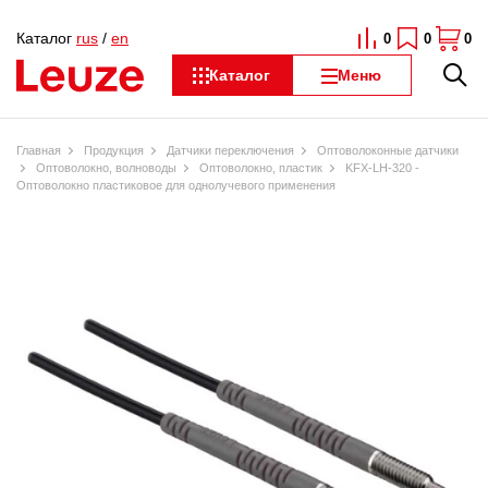
Каталог
rus
/
en
0
0
0
Каталог
Меню
Главная
Продукция
Датчики переключения
Оптоволоконные датчики
Оптоволокно, волноводы
Оптоволокно, пластик
KFX-LH-320 -
Оптоволокно пластиковое для однолучевого применения