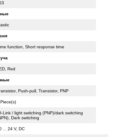
63
нные
lastic
сия
ime function, Short response time
луча
ED, Red
нные
ransistor, Push-pull, Transistor, PNP
 Piece(s)
O-Link / light switching (PNP)/dark switching
NPN), Dark switching
0 ... 24 V, DC