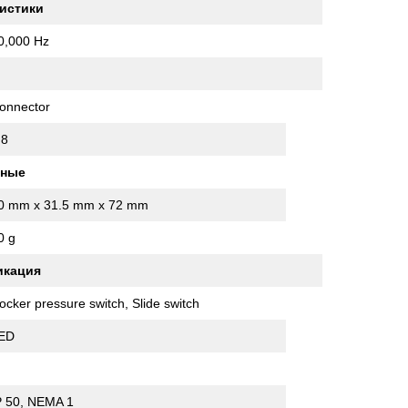
истики
0,000 Hz
onnector
8
нные
0 mm x 31.5 mm x 72 mm
0 g
икация
ocker pressure switch, Slide switch
ED
P 50, NEMA 1