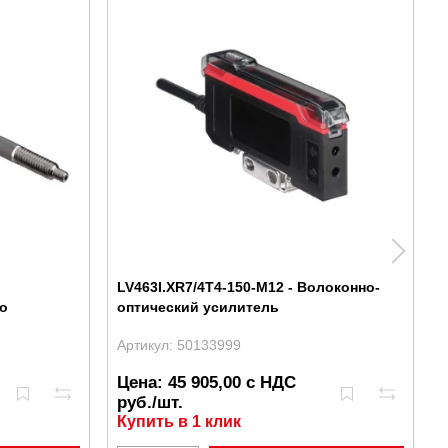
LV463I.XR7/4T4-150-M12 - Волоконно-
о
оптический усилитель
Артикул: 50133999
А
Цена: 45 905,00 с НДС
руб./шт.
Купить в 1 клик