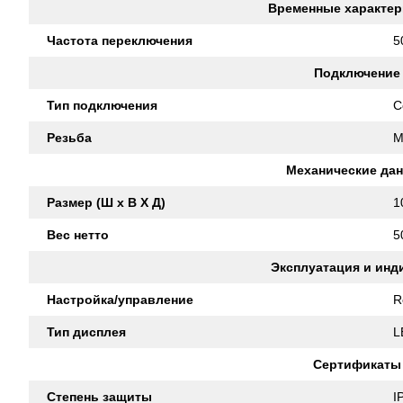
Временные характер
Частота переключения
5
Подключение
Тип подключения
C
Резьба
M
Механические да
Размер (Ш x В X Д)
1
Вес нетто
5
Эксплуатация и инд
Настройка/управление
R
Тип дисплея
L
Сертификаты
Степень защиты
I