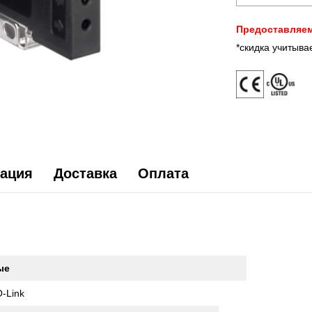
Предоставляем
*скидка учитыва
ация
Доставка
Оплата
ые
O-Link