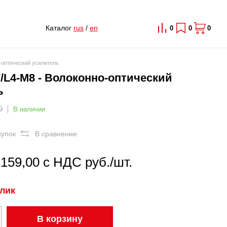
Каталог
rus
/
en
0
0
0
-оптический усилитель
/L4-M8 - Волоконно-оптический
ь
9
В наличии
купок
В сравнение
 159,00 с НДС руб./шт.
клик
В корзину