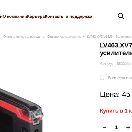
ли
О компании
Карьера
Контакты и поддержка
Оптоволокно, волноводы
Оптоволокно, пластик
LV463.XV7/L4-M8 - Волоконно
LV463.XV7
усилител
Артикул: 5013396
В список по
Цена: 45
Купить в 1 