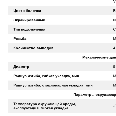
V
Цвет оболочки
B
Экранированный
N
Тип подключения
C
Резьба
M
Количество выводов
4
Механические да
Диаметр
9
Радиус изгиба, гибкая укладка, мин.
M
Радиус изгиба, стационарная укладка, мин.
M
Параметры окружающ
Температура окружающей среды,
-
эксплуатация, гибкая укладка