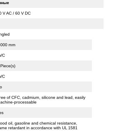
нные
0 V AC / 60 V DC
ngled
,000 mm
VC
 Piece(s)
VC
o
ree of CFC, cadmium, silicone and lead, easily
achine-processable
es
ood oil, gasoline and chemical resistance,
lame retardant in accordance with UL 1581