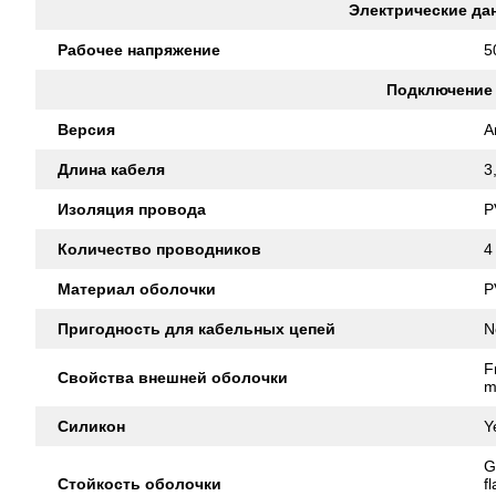
Электрические да
Рабочее напряжение
5
Подключение
Версия
A
Длина кабеля
3
Изоляция провода
P
Количество проводников
4
Материал оболочки
P
Пригодность для кабельных цепей
N
F
Свойства внешней оболочки
m
Силикон
Y
G
Стойкость оболочки
f