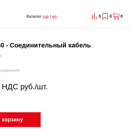
Каталог
rus
/
en
0
0
0
30 - Соединительный кабель
и
сравнение
с НДС руб./шт.
 корзину