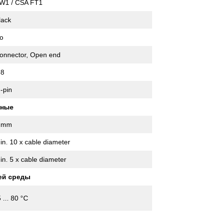
W1 / CSA FT1
lack
o
onnector, Open end
8
 -pin
нные
 mm
in. 10 x cable diameter
in. 5 x cable diameter
ей среды
5 ... 80 °C