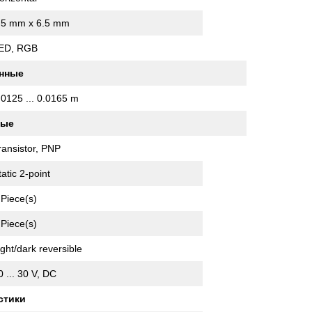
.5 mm x 6.5 mm
ED, RGB
анные
.0125 ... 0.0165 m
ные
ransistor, PNP
tatic 2-point
 Piece(s)
 Piece(s)
ight/dark reversible
0 ... 30 V, DC
стики