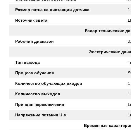
Размер пятна на дистанции датчика
1
Источник света
L
Радар технические д
Рабочий диапазон
0
Электрические дан
Тип выхода
T
Процесс обучения
S
Количество обучающих входов
1
Количество выходов
1
Принцип переключения
L
Напряжение питания U в
1
Временные характери