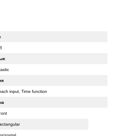
е
B
ые
lastic
ия
each input, Time function
ча
ront
ectangular
orizontal