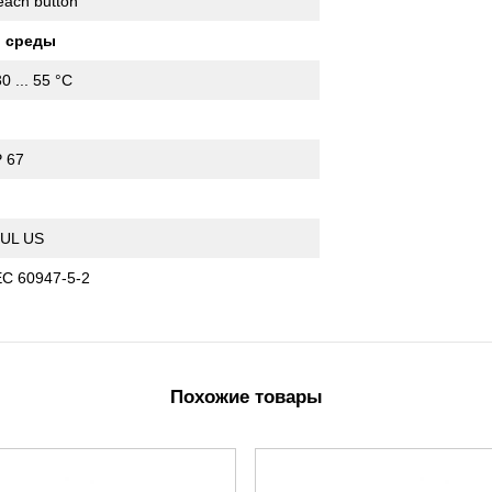
each button
 среды
30 ... 55 °C
P 67
I
 UL US
EC 60947-5-2
Похожие товары