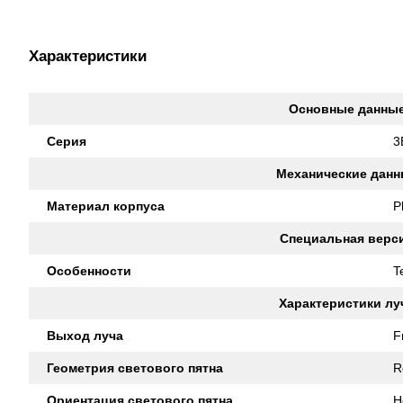
Характеристики
Основные данны
Серия
3
Механические данн
Материал корпуса
P
Специальная верс
Особенности
T
Характеристики лу
Выход луча
F
Геометрия светового пятна
R
Ориентация светового пятна
H