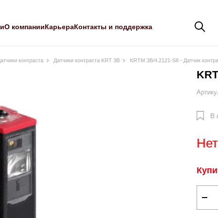
ли
О компании
Карьера
Контакты и поддержка
атчики контраста
Датчики контраста KRT 3B
KRTM 3B/4.2121-S8 - Датчик контр
KRT
Артику
В 
Нет
Купи