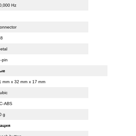
0,000 Hz
onnector
8
etal
 -pin
ые
1 mm x 32 mm x 17 mm
ubic
C-ABS
0 g
кация