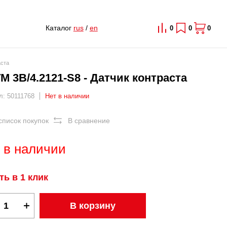
Каталог
rus
/
en
0
0
0
аста
M 3B/4.2121-S8 - Датчик контраста
л: 50111768
Нет в наличии
список покупок
В сравнение
 в наличии
ть в 1 клик
В корзину