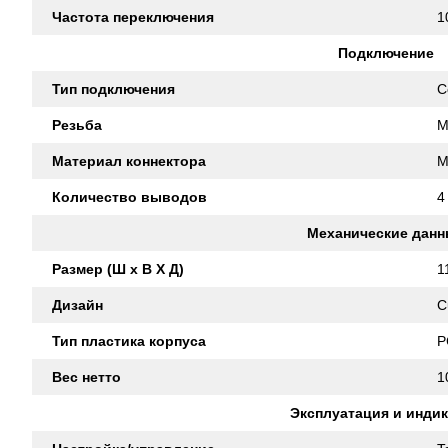
Частота переключения
1
Подключение
Тип подключения
C
Резьба
M
Материал коннектора
M
Количество выводов
4
Механические данн
Размер (Ш x В X Д)
1
Дизайн
C
Тип пластика корпуса
P
Вес нетто
1
Эксплуатация и инди