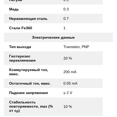
Медь
0.3
Нержавеющая сталь
0.7
Стали Fe360
1
Электрические данные
Тип выхода
Transistor, PNP
Гистерезис
20 %
переключения
Коммутируемый ток,
200 mA
макс.
Остаточный ток, макс.
0.05 mA
Падение напряжения
≤ 2 V
Стабильность
повторяемости, max (%
10 %
от с
)
Р