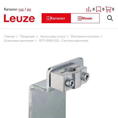
Каталог
rus
/
en
0
0
0
Каталог
Меню
Главная
Продукция
Аксессуары Leuze
Монтажные системы
Штанговые крепления
BTP 200M-D10 - Система крепления