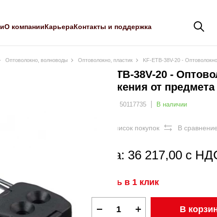
ли
О компании
Карьера
Контакты и поддержка
Оптоволокно, волноводы
Оптоволокно, пластик
KF-ETB-38V-20 - Оптоволокн
KF-ETB-38V-20 - Оптов
отражения от предмета
Артикул: 50117735
В наличии
В список покупок
В сравнени
Цена: 36 217,00 с НД
Купить в 1 клик
В корзи