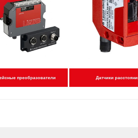
ейсные преобразователи
Датчики расстояни