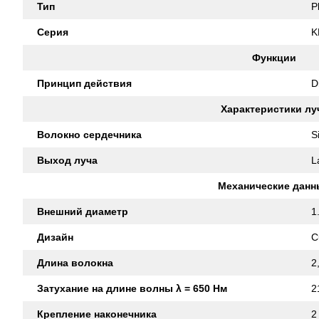
Тип
P
Серия
K
Функции
Принцип действия
D
Характеристики лу
Волокно сердечника
S
Выход луча
L
Механические данн
Внешний диаметр
1
Дизайн
C
Длина волокна
2
Затухание на длине волны λ = 650 Нм
2
Крепление наконечника
2