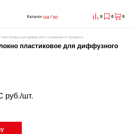
Каталог
rus
/
en
0
0
0
о пластиковое для диффузного отражения от предмета
олокно пластиковое для диффузного
е
С руб./шт.
ну