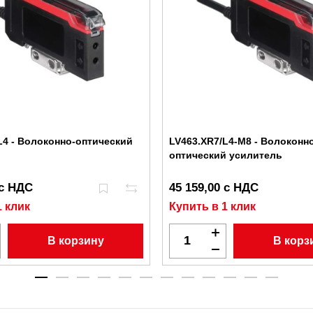
L4 - Волоконно-оптический
LV463.XR7/L4-M8 - Волоконн
оптический усилитель
 с НДС
45 159,00 с НДС
1 клик
Купить в 1 клик
В корзину
В корз