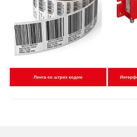
Лента со штрих кодом
Интерф