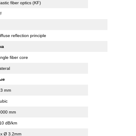
lastic fiber optics (KF)
F
iffuse reflection principle
ча
ingle fiber core
ateral
ые
.3 mm
ubic
,000 mm
10 dB/km
 x Ø 3.2mm