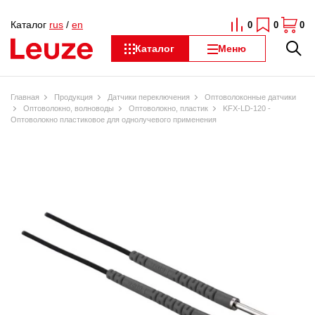
Каталог
rus
/
en
0
0
0
Каталог
Меню
Главная
Продукция
Датчики переключения
Оптоволоконные датчики
Оптоволокно, волноводы
Оптоволокно, пластик
KFX-LD-120 -
Оптоволокно пластиковое для однолучевого применения