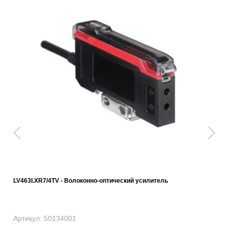
LV463I.XR7/4TV - Волоконно-оптический усилитель
Артикул: 50134001