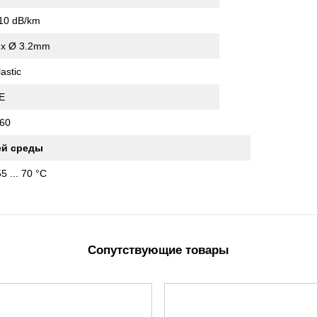
10 dB/km
 x Ø 3.2mm
lastic
E
60
й среды
55 ... 70 °C
Сопутствующие товары