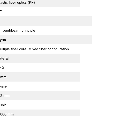
lastic fiber optics (KF)
F
hroughbeam principle
уча
ultiple fiber core, Mixed fiber configuration
ateral
ий
 mm
нные
.2 mm
ubic
,000 mm