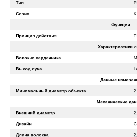
Тип
P
Серия
K
Функции
Принцип действия
T
Характеристики л
Волокно сердечника
M
Выход луча
L
Данные измерен
Минимальный диаметр объекта
2
Механические да
Внешний диаметр
2
Дизайн
C
Длина волокна
2