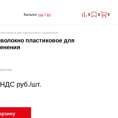
Каталог
rus
/
en
0
0
0
пластиковое для однолучевого применения
оволокно пластиковое для
менения
авнение
 НДС руб./шт.
орзину