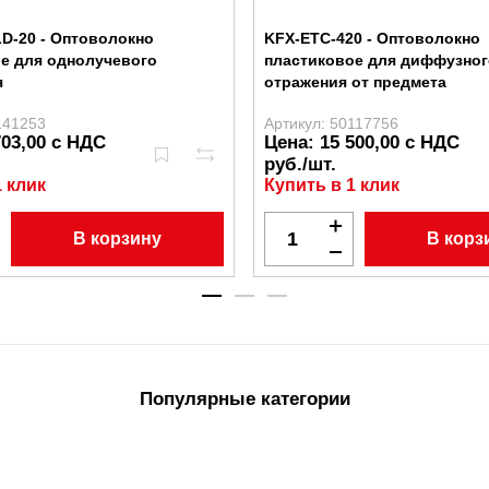
D-20 - Оптоволокно
KFX-ETC-420 - Оптоволокно
е для однолучевого
пластиковое для диффузног
я
отражения от предмета
141253
Артикул: 50117756
703,00 с НДС
Цена: 15 500,00 с НДС
руб./шт.
1 клик
Купить в 1 клик
В корзину
В корз
Популярные категории