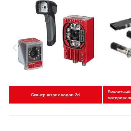
Емкостный
Сканер штрих кодов 2d
материало