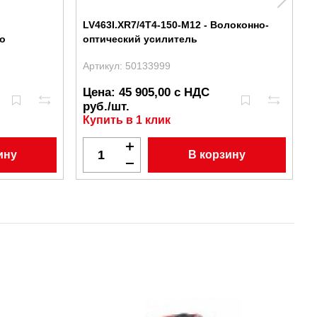
LV463I.XR7/4T4-150-M12 - Волоконно-
о
оптический усилитель
Артикул: 50133999
А
Цена: 45 905,00 с НДС
руб./шт.
Купить в 1 клик
ину
В корзину