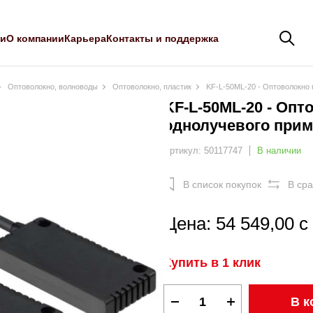
ли
О компании
Карьера
Контакты и поддержка
Оптоволокно, волноводы
Оптоволокно, пластик
KF-L-50ML-20 - Оптоволокно 
KF-L-50ML-20 - Опт
однолучевого при
Артикул: 50117747
В наличии
В список покупок
В ср
Цена: 54 549,00 с
Купить в 1 клик
В к