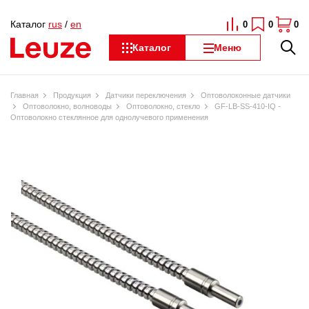
Каталог
rus
/
en
0
0
0
Каталог
Меню
Главная
Продукция
Датчики переключения
Оптоволоконные датчики
Оптоволокно, волноводы
Оптоволокно, стекло
GF-LB-SS-410-IQ -
Оптоволокно стеклянное для однолучевого применения