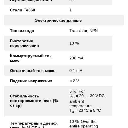
Стали Fe360
1
Электрические данные
Тип выхода
Transistor, NPN
Гистерезис
10 %
переключения
Коммутируемый ток,
200 mA
макс.
Остаточный ток, макс.
0.1 mA
Падение напряжения
≤ 2 V
5 %, For
U
= 20 … 30 V DC,
Стабильность
B
повторяемости, max (%
ambient
от с
)
temperature
Р
T
= 23 °C ± 5 °C
a
10 %, Over the
Температурный дрейф,
entire operating
макс. (в % ОТ с
)