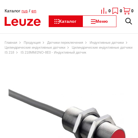
Каталог
rus
/
en
0
0
0
Каталог
Меню
Главная
Продукция
Датчики переключения
Индуктивные датчики
Цилиндрические индуктивные датчики
Цилиндрические индуктивные датчики
IS 218
IS 218MM/2NO-8E0 - Индуктивный датчик