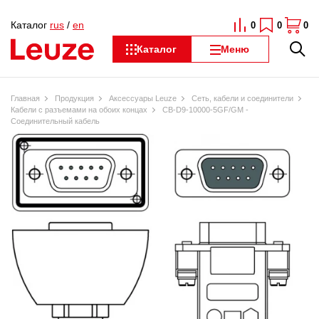
Каталог
rus
/
en
0
0
0
Каталог
Меню
Главная
Продукция
Аксессуары Leuze
Сеть, кабели и соединители
Кабели с разъемами на обоих концах
CB-D9-10000-5GF/GM -
Соединительный кабель