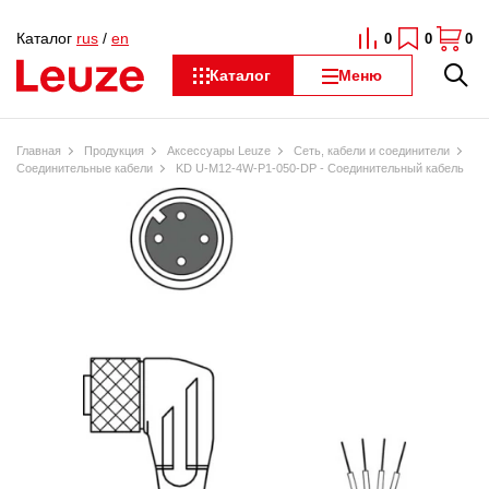
Каталог
rus
/
en
0
0
0
Каталог
Меню
Главная
Продукция
Аксессуары Leuze
Сеть, кабели и соединители
Соединительные кабели
KD U-M12-4W-P1-050-DP - Соединительный кабель