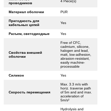
4 Piece(s)
проводников
Материал оболочки
PUR
Пригодность для
Yes
кабельных цепей
Разъем, светодиодные
Yes
Free of CFC,
cadmium, silicone,
halogen and lead,
Свойства внешней
matt, low-adhesion,
оболочки
abrasion-resistant,
easily machine-
processable
Силикон
Yes
Max. 3.3 m/s with
horiz. traverse path
Скорость перемещения
of 5m and and max.
acceleration of
5m/s²
Hydrolysis and