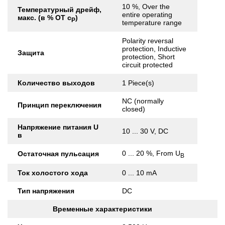
10 %, Over the
Температурный дрейф,
entire operating
макс. (в % ОТ с
)
Р
temperature range
Polarity reversal
protection, Inductive
Защита
protection, Short
circuit protected
Количество выходов
1 Piece(s)
NC (normally
Принцип переключения
closed)
Напряжение питания U
10 ... 30 V, DC
в
0 ... 20 %, From U
Остаточная пульсация
B
Ток холостого хода
0 ... 10 mA
Тип напряжения
DC
Временные характеристики