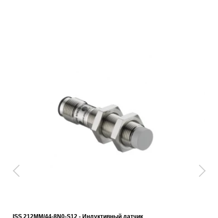
ISS 212MM/44-8N0-S12 - Индуктивный датчик