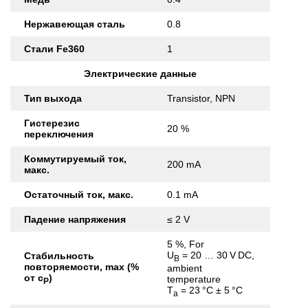
Нержавеющая сталь
0.8
Стали Fe360
1
Электрические данные
Тип выхода
Transistor, NPN
Гистерезис
20 %
переключения
Коммутируемый ток,
200 mA
макс.
Остаточный ток, макс.
0.1 mA
Падение напряжения
≤ 2 V
5 %, For
U
= 20 … 30 V DC,
Стабильность
B
повторяемости, max (%
ambient
от с
)
temperature
Р
T
= 23 °C ± 5 °C
a