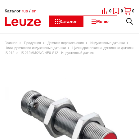
Каталог
rus
/
en
0
0
0
Каталог
Меню
Главная
Продукция
Датчики переключения
Индуктивные датчики
Цилиндрические индуктивные датчики
Цилиндрические индуктивные датчики
IS 212
IS 212MM/2NC-4E0-S12 - Индуктивный датчик