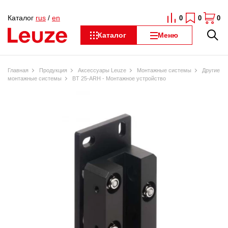
Каталог
rus
/
en
0
0
0
Каталог
Меню
Главная
Продукция
Аксессуары Leuze
Монтажные системы
Другие
монтажные системы
BT 25-ARH - Монтажное устройство