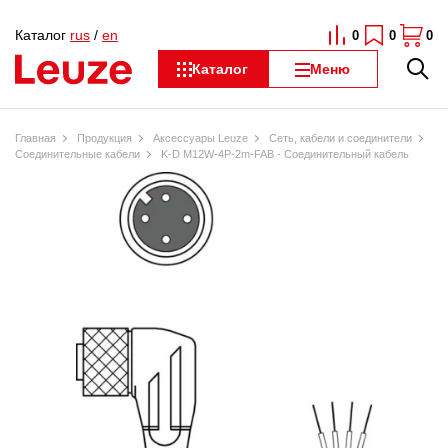
Каталог
rus
/
en
0
0
0
Каталог
Меню
Главная
Продукция
Аксессуары Leuze
Сеть, кабели и соединители
Соединительные кабели
K-D M12W-4P-2m-FAB - Соединительный кабель