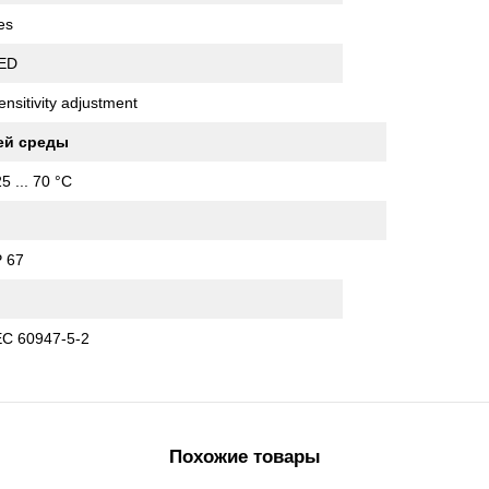
es
ED
ensitivity adjustment
ей среды
25 ... 70 °C
P 67
I
EC 60947-5-2
Похожие товары