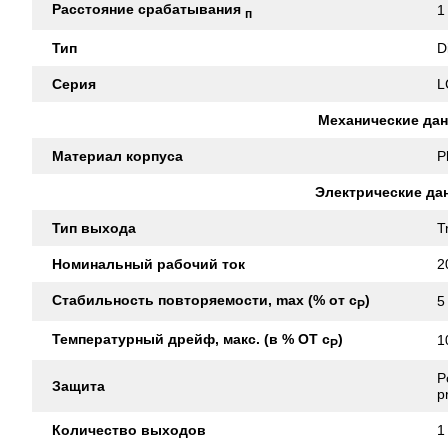
Расстояние срабатывания
1
п
Тип
D
Серия
L
Механические да
Материал корпуса
P
Электрические да
Тип выхода
T
Номинальный рабочий ток
2
Стабильность повторяемости, max (% от с
)
5
Р
Температурный дрейф, макс. (в % ОТ с
)
1
Р
P
Защита
p
Количество выходов
1