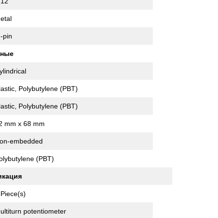
12
etal
 -pin
нные
ylindrical
lastic, Polybutylene (PBT)
lastic, Polybutylene (PBT)
2 mm x 68 mm
on-embedded
olybutylene (PBT)
икация
 Piece(s)
ultiturn potentiometer