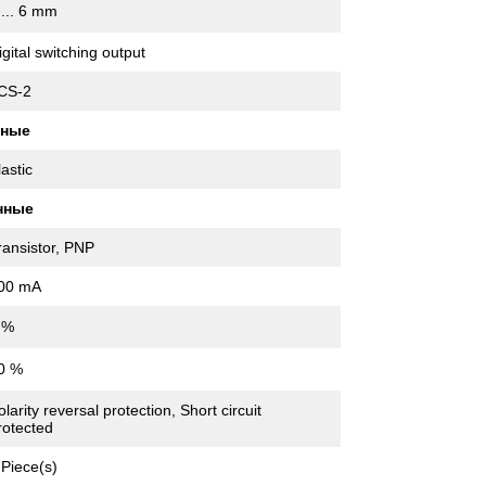
 ... 6 mm
igital switching output
CS-2
нные
lastic
нные
ransistor, PNP
00 mA
 %
0 %
olarity reversal protection, Short circuit
rotected
 Piece(s)