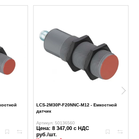
костной
LCS-2M30P-F20NNC-M12 - Емкостной
датчик
Артикул: 50136560
А
Цена: 8 347,00 с НДС
руб./шт.