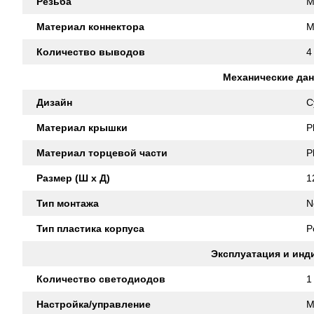
Резьба
M
Материал коннектора
M
Количество выводов
4
Механические да
Дизайн
C
Материал крышки
P
Материал торцевой части
P
Размер (Ш x Д)
1
Тип монтажа
N
Тип пластика корпуса
P
Эксплуатация и инд
Количество светодиодов
1
Настройка/управление
M