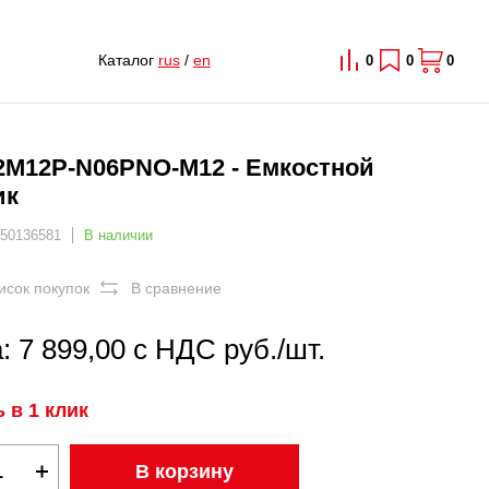
Каталог
rus
/
en
0
0
0
2M12P-N06PNO-M12 - Емкостной
ик
 50136581
В наличии
исок покупок
В сравнение
: 7 899,00 с НДС руб./шт.
 в 1 клик
В корзину