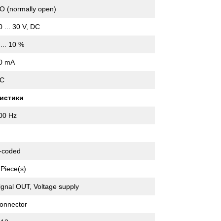
O (normally open)
0 ... 30 V, DC
 ... 10 %
0 mA
C
истики
00 Hz
-coded
 Piece(s)
ignal OUT, Voltage supply
onnector