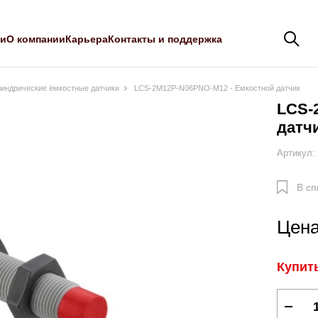
ли
О компании
Карьера
Контакты и поддержка
индрические ёмкостные датчики
LCS-2M12P-N06PNO-M12 - Емкостной датчик
LCS-
датч
Артикул:
В сп
Цена
Купить