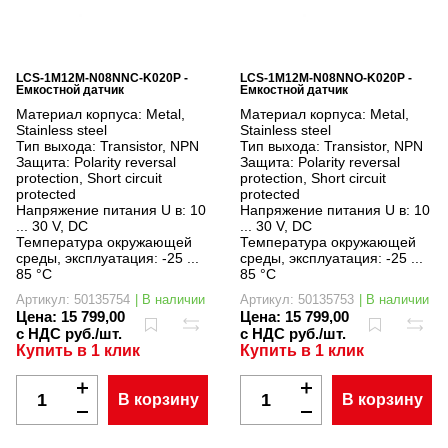
LCS-1M12M-N08NNC-K020P -
LCS-1M12M-N08NNO-K020P -
Емкостной датчик
Емкостной датчик
Материал корпуса:
Metal,
Материал корпуса:
Metal,
Stainless steel
Stainless steel
Тип выхода:
Transistor, NPN
Тип выхода:
Transistor, NPN
Защита:
Polarity reversal
Защита:
Polarity reversal
protection, Short circuit
protection, Short circuit
protected
protected
Напряжение питания U в:
10
Напряжение питания U в:
10
... 30 V, DC
... 30 V, DC
Температура окружающей
Температура окружающей
среды, эксплуатация:
-25 ...
среды, эксплуатация:
-25 ...
85 °C
85 °C
Артикул: 50135754
| В наличии
Артикул: 50135753
| В наличии
Цена:
15 799,00
Цена:
15 799,00
с НДС руб./шт.
с НДС руб./шт.
Купить в 1 клик
Купить в 1 клик
В корзину
В корзину