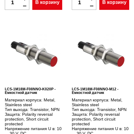
В корзину
В корзину
LCS-1M18M-F08NNO-K020P -
LCS-1M18M-F08NNO-M12 -
Емкостной датчик
Емкостной датчик
Материал корпуса:
Metal,
Материал корпуса:
Metal,
Stainless steel
Stainless steel
Тип выхода:
Transistor, NPN
Тип выхода:
Transistor, NPN
Защита:
Polarity reversal
Защита:
Polarity reversal
protection, Short circuit
protection, Short circuit
protected
protected
Напряжение питания U в:
10
Напряжение питания U в:
10
... 30 V, DC
... 30 V, DC