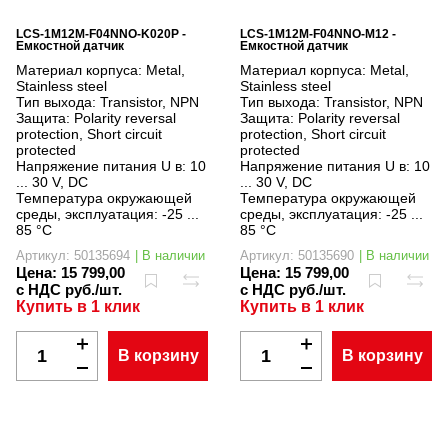
LCS-1M12M-F04NNO-K020P -
LCS-1M12M-F04NNO-M12 -
Емкостной датчик
Емкостной датчик
Материал корпуса:
Metal,
Материал корпуса:
Metal,
Stainless steel
Stainless steel
Тип выхода:
Transistor, NPN
Тип выхода:
Transistor, NPN
Защита:
Polarity reversal
Защита:
Polarity reversal
protection, Short circuit
protection, Short circuit
protected
protected
Напряжение питания U в:
10
Напряжение питания U в:
10
... 30 V, DC
... 30 V, DC
Температура окружающей
Температура окружающей
среды, эксплуатация:
-25 ...
среды, эксплуатация:
-25 ...
85 °C
85 °C
Артикул: 50135694
| В наличии
Артикул: 50135690
| В наличии
Цена:
15 799,00
Цена:
15 799,00
с НДС руб./шт.
с НДС руб./шт.
Купить в 1 клик
Купить в 1 клик
В корзину
В корзину