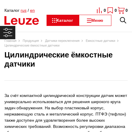
Каталог
rus
/
en
0
0
0
Каталог
Меню
Главная
Продукция
Датчики переключения
Емкостные датчики
Цилиндрические ёмкостные датчики
Цилиндрические ёмкостные
датчики
За счёт компактной цилиндрической конструкции датчик может
универсально использоваться для решения широкого круга
задач обнаружения. На выбор пластиковый корпус,
нержавеющую сталь и металлический корпус. ПТФЭ (тефлон)
также доступен для удовлетворения более высоких
химических требований. Возможность регулировки диапазона