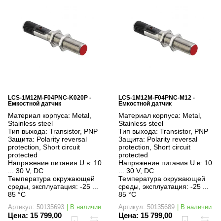
LCS-1M12M-F04PNC-K020P -
LCS-1M12M-F04PNC-M12 -
Емкостной датчик
Емкостной датчик
Материал корпуса:
Metal,
Материал корпуса:
Metal,
Stainless steel
Stainless steel
Тип выхода:
Transistor, PNP
Тип выхода:
Transistor, PNP
Защита:
Polarity reversal
Защита:
Polarity reversal
protection, Short circuit
protection, Short circuit
protected
protected
Напряжение питания U в:
10
Напряжение питания U в:
10
... 30 V, DC
... 30 V, DC
Температура окружающей
Температура окружающей
среды, эксплуатация:
-25 ...
среды, эксплуатация:
-25 ...
85 °C
85 °C
Артикул: 50135693
| В наличии
Артикул: 50135689
| В наличии
Цена:
15 799,00
Цена:
15 799,00