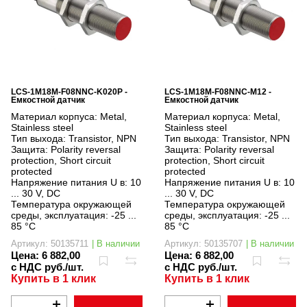
LCS-1M18M-F08NNC-K020P -
LCS-1M18M-F08NNC-M12 -
Емкостной датчик
Емкостной датчик
Материал корпуса:
Metal,
Материал корпуса:
Metal,
Stainless steel
Stainless steel
Тип выхода:
Transistor, NPN
Тип выхода:
Transistor, NPN
Защита:
Polarity reversal
Защита:
Polarity reversal
protection, Short circuit
protection, Short circuit
protected
protected
Напряжение питания U в:
10
Напряжение питания U в:
10
... 30 V, DC
... 30 V, DC
Температура окружающей
Температура окружающей
среды, эксплуатация:
-25 ...
среды, эксплуатация:
-25 ...
85 °C
85 °C
Артикул: 50135711
| В наличии
Артикул: 50135707
| В наличии
Цена:
6 882,00
Цена:
6 882,00
с НДС руб./шт.
с НДС руб./шт.
Купить в 1 клик
Купить в 1 клик