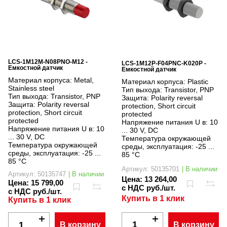
LCS-1M12M-N08PNO-M12 -
LCS-1M12P-F04PNC-K020P -
Емкостной датчик
Емкостной датчик
Материал корпуса:
Metal,
Материал корпуса:
Plastic
Stainless steel
Тип выхода:
Transistor, PNP
Тип выхода:
Transistor, PNP
Защита:
Polarity reversal
Защита:
Polarity reversal
protection, Short circuit
protection, Short circuit
protected
protected
Напряжение питания U в:
10
Напряжение питания U в:
10
... 30 V, DC
... 30 V, DC
Температура окружающей
Температура окружающей
среды, эксплуатация:
-25 ...
среды, эксплуатация:
-25 ...
85 °C
85 °C
Артикул: 50135701
| В наличии
Артикул: 50135747
| В наличии
Цена:
13 264,00
Цена:
15 799,00
с НДС руб./шт.
с НДС руб./шт.
Купить в 1 клик
Купить в 1 клик
В корзину
В корзину