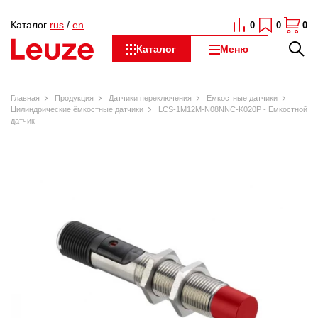
Каталог
rus
/
en
0
0
0
Каталог
Меню
Главная
Продукция
Датчики переключения
Емкостные датчики
Цилиндрические ёмкостные датчики
LCS-1M12M-N08NNC-K020P - Емкостной
датчик