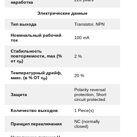
наработка
Электрические данные
Тип выхода
Transistor, NPN
Номинальный рабочий
100 mA
ток
Стабильность
повторяемости, max (%
2 %
от с
)
Р
Температурный дрейф,
20 %
макс. (в % ОТ с
)
Р
Polarity reversal
Защита
protection, Short
circuit protected
Количество выходов
1 Piece(s)
NC (normally
Принцип переключения
closed)