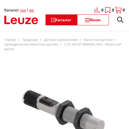
Каталог
rus
/
en
0
0
0
Каталог
Меню
Главная
Продукция
Датчики переключения
Емкостные датчики
Цилиндрические ёмкостные датчики
LCS-1M12P-N08NNO-M12 - Емкостной
датчик