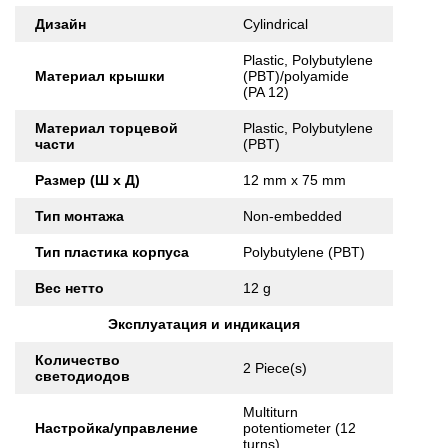
Дизайн
Cylindrical
Plastic, Polybutylene
Материал крышки
(PBT)/polyamide
(PA 12)
Материал торцевой
Plastic, Polybutylene
части
(PBT)
Размер (Ш x Д)
12 mm x 75 mm
Тип монтажа
Non-embedded
Тип пластика корпуса
Polybutylene (PBT)
Вес нетто
12 g
Эксплуатация и индикация
Количество
2 Piece(s)
светодиодов
Multiturn
Настройка/управление
potentiometer (12
turns)