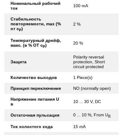
Номинальный рабочий
100 mA
ток
Стабильность
повторяемости, max (%
2 %
от с
)
Р
Температурный дрейф,
20 %
макс. (в % ОТ с
)
Р
Polarity reversal
Защита
protection, Short
circuit protected
Количество выходов
1 Piece(s)
Принцип переключения
NO (normally open)
Напряжение питания U
10 ... 30 V, DC
в
0 ... 10 %, From U
Остаточная пульсация
B
Ток холостого хода
15 mA