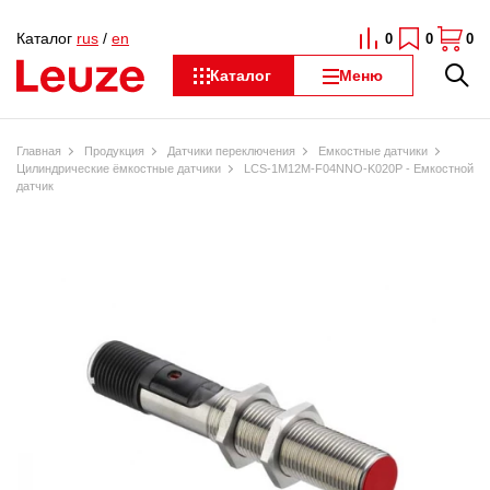
Каталог
rus
/
en
0
0
0
Каталог
Меню
Главная
Продукция
Датчики переключения
Емкостные датчики
Цилиндрические ёмкостные датчики
LCS-1M12M-F04NNO-K020P - Емкостной
датчик