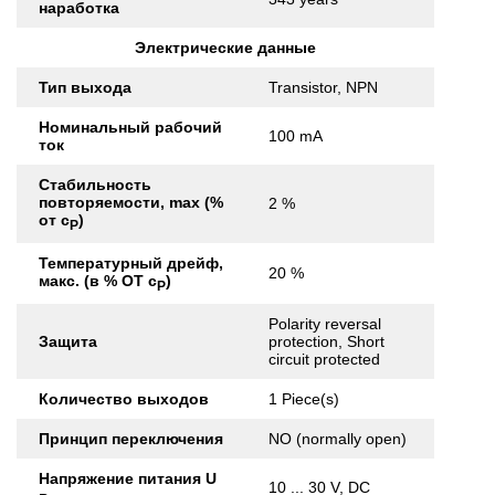
наработка
Электрические данные
Тип выхода
Transistor, NPN
Номинальный рабочий
100 mA
ток
Стабильность
повторяемости, max (%
2 %
от с
)
Р
Температурный дрейф,
20 %
макс. (в % ОТ с
)
Р
Polarity reversal
Защита
protection, Short
circuit protected
Количество выходов
1 Piece(s)
Принцип переключения
NO (normally open)
Напряжение питания U
10 ... 30 V, DC