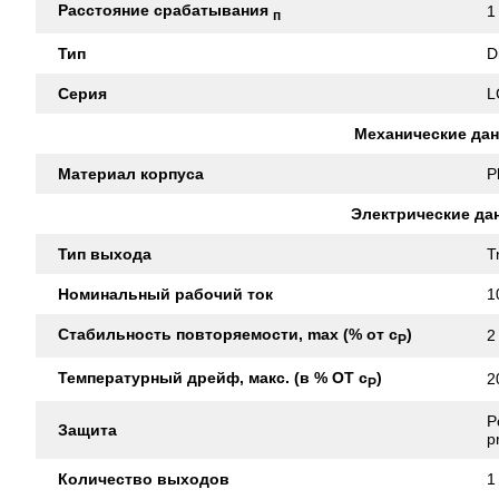
Расстояние срабатывания
1
п
Тип
D
Серия
L
Механические да
Материал корпуса
P
Электрические да
Тип выхода
T
Номинальный рабочий ток
1
Стабильность повторяемости, max (% от с
)
2
Р
Температурный дрейф, макс. (в % ОТ с
)
2
Р
P
Защита
p
Количество выходов
1