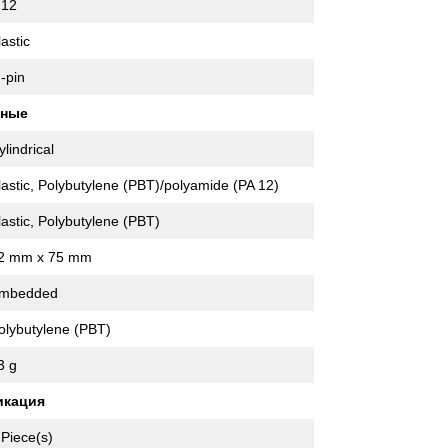
12
lastic
 -pin
нные
ylindrical
lastic, Polybutylene (PBT)/polyamide (PA 12)
lastic, Polybutylene (PBT)
2 mm x 75 mm
mbedded
olybutylene (PBT)
3 g
икация
 Piece(s)