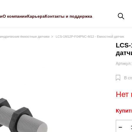
ли
О компании
Карьера
Контакты и поддержка
индрические ёмкостные датчики
LCS-1M12P-F04PNC-M12 - Емкостной датчик
LCS-
датч
Артикул:
В с
Нет 
Купит