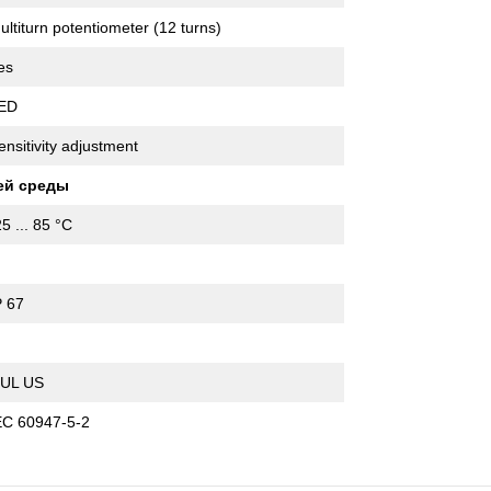
ultiturn potentiometer (12 turns)
es
ED
ensitivity adjustment
ей среды
25 ... 85 °C
P 67
I
 UL US
EC 60947-5-2