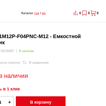
Каталог
rus
/
en
0
0
0
1M12P-F04PNC-M12 - Емкостной
ик
 50135697
В наличии
писок покупок
В сравнение
в наличии
ь в 1 клик
В корзину