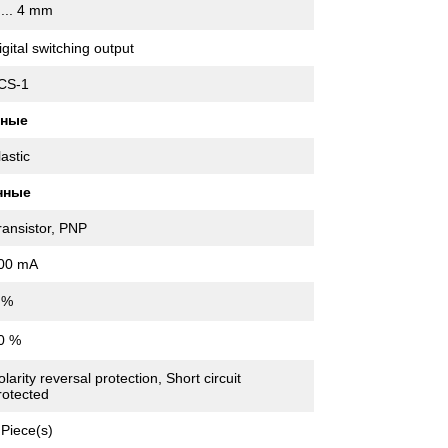
 ... 4 mm
igital switching output
CS-1
нные
lastic
нные
ransistor, PNP
00 mA
 %
0 %
olarity reversal protection, Short circuit
rotected
 Piece(s)