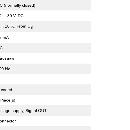
C (normally closed)
0 ... 30 V, DC
 ... 10 %, From U
B
5 mA
C
истики
00 Hz
-coded
 Piece(s)
oltage supply, Signal OUT
onnector