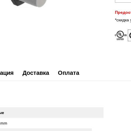
Предос
*скидка
ация
Доставка
Оплата
ые
 mm