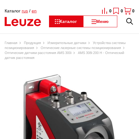
Каталог
rus
/
en
0
0
0
Каталог
Меню
Главная
Продукция
Измерительные датчики
Устройства системы
позиционирования
Оптические лазерные системы позиционирования
Оптические датчики расстояния AMS 300i
AMS 308i 200 H - Оптический
датчик расстояния