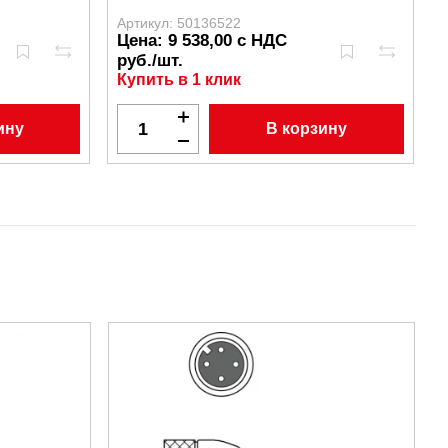
Артикул: 50136522
А
Цена: 9 538,00 с НДС
руб./шт.
Купить в 1 клик
ину
В корзину