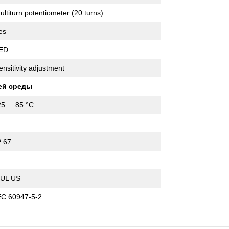
ultiturn potentiometer (20 turns)
es
ED
ensitivity adjustment
ей среды
25 ... 85 °C
P 67
I
 UL US
EC 60947-5-2