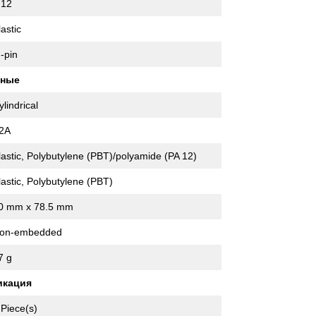
12
lastic
 -pin
нные
ylindrical
2A
lastic, Polybutylene (PBT)/polyamide (PA 12)
lastic, Polybutylene (PBT)
0 mm x 78.5 mm
on-embedded
7 g
икация
 Piece(s)