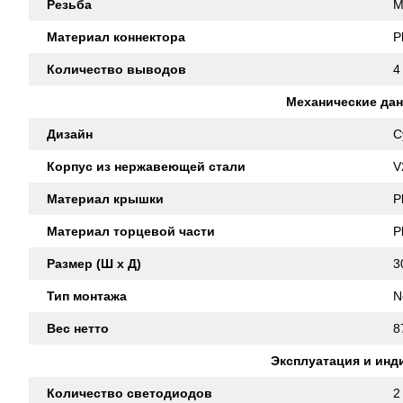
Резьба
M
Материал коннектора
P
Количество выводов
4
Механические да
Дизайн
C
Корпус из нержавеющей стали
V
Материал крышки
P
Материал торцевой части
P
Размер (Ш x Д)
3
Тип монтажа
N
Вес нетто
8
Эксплуатация и инд
Количество светодиодов
2