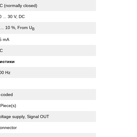
C (normally closed)
0 ... 30 V, DC
 ... 10 %, From U
B
5 mA
C
истики
00 Hz
-coded
 Piece(s)
oltage supply, Signal OUT
onnector