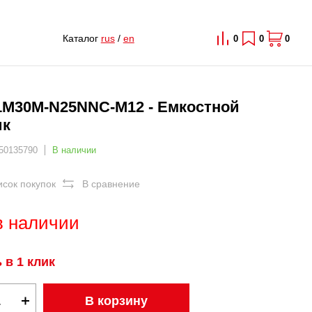
Каталог
rus
/
en
0
0
0
1M30M-N25NNC-M12 - Емкостной
ик
 50135790
В наличии
исок покупок
В сравнение
в наличии
 в 1 клик
В корзину