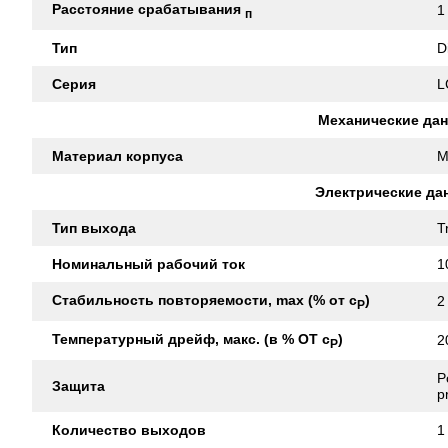
Расстояние срабатывания
1
п
Тип
D
Серия
L
Механические да
Материал корпуса
M
Электрические да
Тип выхода
T
Номинальный рабочий ток
1
Стабильность повторяемости, max (% от с
)
2
Р
Температурный дрейф, макс. (в % ОТ с
)
2
Р
P
Защита
p
Количество выходов
1