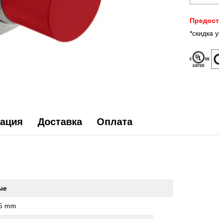
Предост
*скидка 
ация
Доставка
Оплата
ые
5 mm