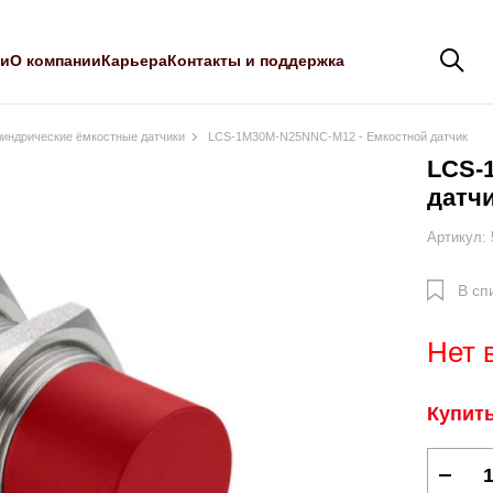
ли
О компании
Карьера
Контакты и поддержка
индрические ёмкостные датчики
LCS-1M30M-N25NNC-M12 - Емкостной датчик
LCS-
датч
Артикул:
В сп
Нет 
Купить