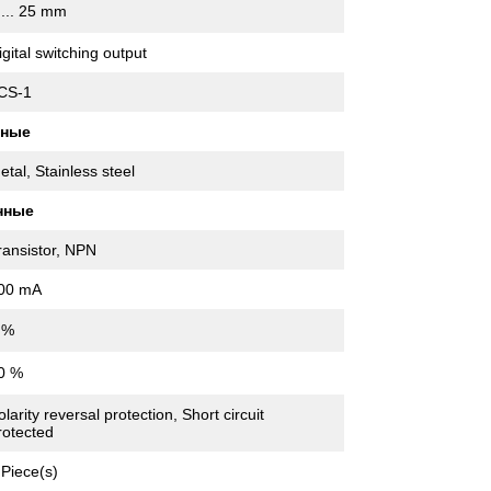
 ... 25 mm
igital switching output
CS-1
нные
etal, Stainless steel
нные
ransistor, NPN
00 mA
 %
0 %
olarity reversal protection, Short circuit
rotected
 Piece(s)