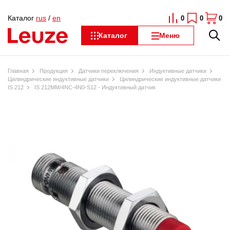
Каталог
rus
/
en
0
0
0
Каталог
Меню
Главная
Продукция
Датчики переключения
Индуктивные датчики
Цилиндрические индуктивные датчики
Цилиндрические индуктивные датчики
IS 212
IS 212MM/4NC-4N0-S12 - Индуктивный датчик