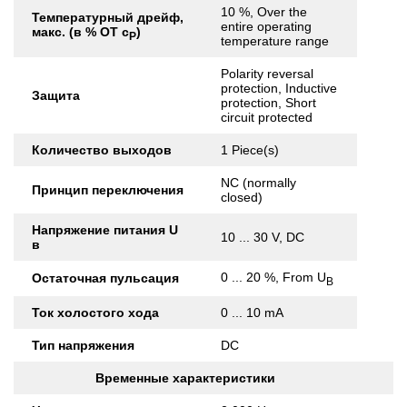
10 %, Over the
Температурный дрейф,
entire operating
макс. (в % ОТ с
)
Р
temperature range
Polarity reversal
protection, Inductive
Защита
protection, Short
circuit protected
Количество выходов
1 Piece(s)
NC (normally
Принцип переключения
closed)
Напряжение питания U
10 ... 30 V, DC
в
0 ... 20 %, From U
Остаточная пульсация
B
Ток холостого хода
0 ... 10 mA
Тип напряжения
DC
Временные характеристики