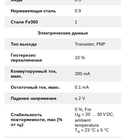
Нержавеющая сталь
0.9
Стали Fe360
1
Электрические данные
Тип выхода
Transistor, PNP
Гистерезис
10 %
переключения
Коммутируемый ток,
200 mA
макс.
Остаточный ток, макс.
0.1 mA
Падение напряжения
≤ 2 V
5 %, For
U
= 20 … 30 V DC,
Стабильность
B
повторяемости, max (%
ambient
от с
)
temperature
Р
T
= 23 °C ± 5 °C
a