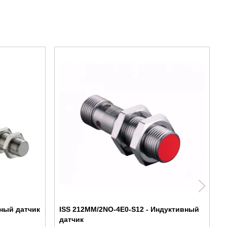
вный датчик
ISS 212MM/2NO-4E0-S12 - Индуктивный
датчик