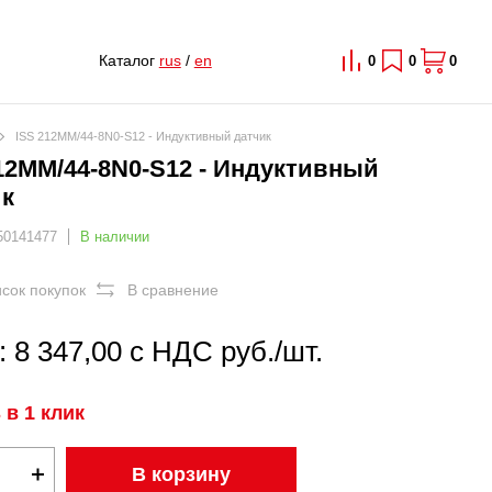
Каталог
rus
/
en
0
0
0
ISS 212MM/44-8N0-S12 - Индуктивный датчик
12MM/44-8N0-S12 - Индуктивный
ик
50141477
В наличии
исок покупок
В сравнение
 8 347,00 с НДС руб./шт.
 в 1 клик
В корзину