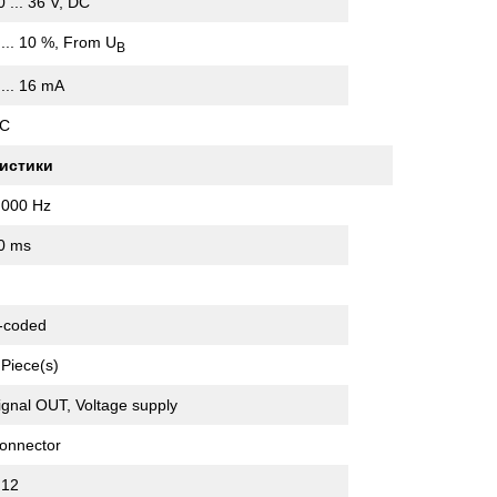
0 ... 36 V, DC
 ... 10 %, From U
B
 ... 16 mA
C
истики
,000 Hz
0 ms
-coded
 Piece(s)
ignal OUT, Voltage supply
onnector
12