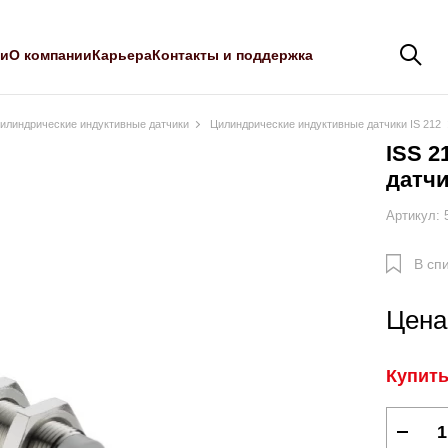
ли
О компании
Карьера
Контакты и поддержка
илиндрические индуктивные датчики
Цилиндрические индуктивные датчики IS 212
ISS 2
датч
Артикул: 
В сп
Цена:
Купить