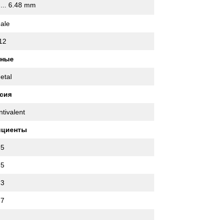
 ... 6.48 mm
ale
12
нные
etal
сия
ntivalent
ициенты
.5
.5
.3
.7