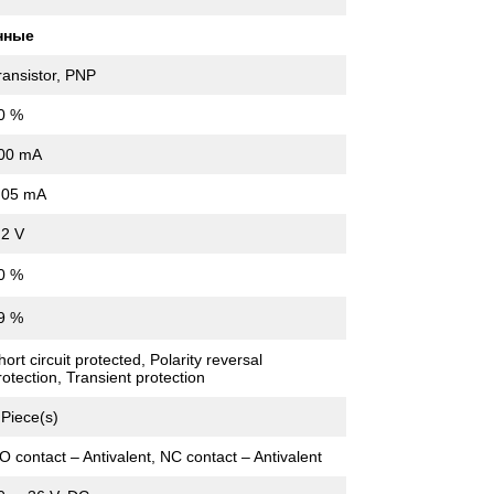
нные
ransistor, PNP
0 %
00 mA
.05 mA
 2 V
0 %
9 %
hort circuit protected, Polarity reversal
rotection, Transient protection
 Piece(s)
O contact – Antivalent, NC contact – Antivalent