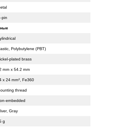
etal
 -pin
нные
ylindrical
lastic, Polybutylene (PBT)
ickel-plated brass
2 mm x 54.2 mm
4 x 24 mm², Fe360
ounting thread
on-embedded
ilver, Gray
5 g