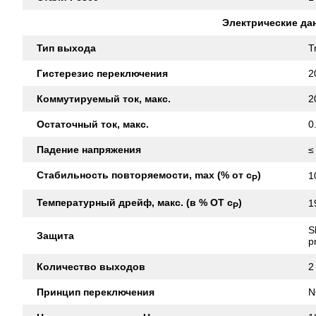
Электрические да
Тип выхода
T
Гистерезис переключения
2
Коммутируемый ток, макс.
2
Остаточный ток, макс.
0
Падение напряжения
≤
Стабильность повторяемости, max (% от с
)
1
Р
Температурный дрейф, макс. (в % ОТ с
)
1
Р
S
Защита
p
Количество выходов
2
Принцип переключения
N