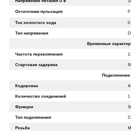
Напряжение питания U в
1
0
Остаточная пульсация
Ток холостого хода
0
Тип напряжения
D
Временные характер
Частота переключения
2
Стартовая задержка
5
Подключение
Кодировка
A
Количество соединений
1
Функции
S
Тип подключения
C
Резьба
M