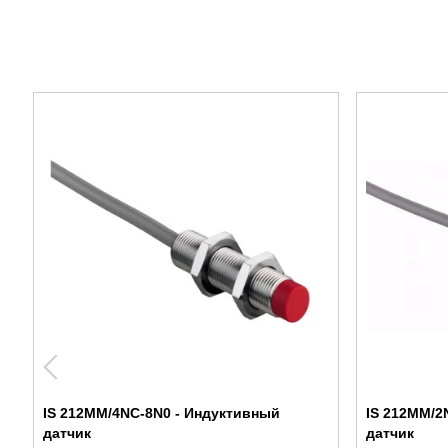
IS 212MM/4NC-8N0 - Индуктивный
IS 212MM/2
датчик
датчик