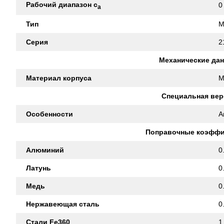
Рабочий диапазон с
0
а
Тип
M
Серия
2
Механические да
Материал корпуса
M
Специальная вер
Особенности
A
Поправочные коэфф
Алюминий
0
Латунь
0
Медь
0
Нержавеющая сталь
0
Стали Fe360
1