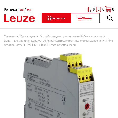
Каталог
rus
/
en
0
0
0
Каталог
Меню
Главная
Продукция
Устройства для промышленной безопасности
Защитные управляющие устройства (контроллеры), реле безопасности
Реле
безопасности
MSI-DT30B-02 - Реле безопасности