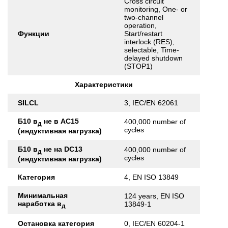
Cross circuit
monitoring, One- or
two-channel
operation,
Функции
Start/restart
interlock (RES),
selectable, Time-
delayed shutdown
(STOP1)
Характеристики
SILCL
3, IEC/EN 62061
Б10 в
не в AC15
400,000 number of
д
cycles
(индуктивная нагрузка)
Б10 в
не на DC13
400,000 number of
д
cycles
(индуктивная нагрузка)
Категория
4, EN ISO 13849
Минимальная
124 years, EN ISO
наработка в
13849-1
д
Остановка категория
0, IEC/EN 60204-1