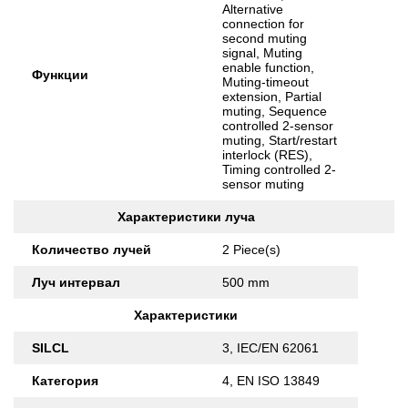
Alternative
connection for
second muting
signal, Muting
enable function,
Функции
Muting-timeout
extension, Partial
muting, Sequence
controlled 2-sensor
muting, Start/restart
interlock (RES),
Timing controlled 2-
sensor muting
Характеристики луча
Количество лучей
2 Piece(s)
Луч интервал
500 mm
Характеристики
SILCL
3, IEC/EN 62061
Категория
4, EN ISO 13849