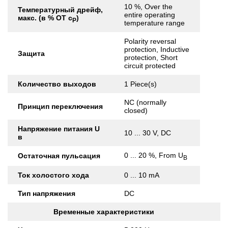
10 %, Over the
Температурный дрейф,
entire operating
макс. (в % ОТ с
)
Р
temperature range
Polarity reversal
protection, Inductive
Защита
protection, Short
circuit protected
Количество выходов
1 Piece(s)
NC (normally
Принцип переключения
closed)
Напряжение питания U
10 ... 30 V, DC
в
0 ... 20 %, From U
Остаточная пульсация
B
Ток холостого хода
0 ... 10 mA
Тип напряжения
DC
Временные характеристики