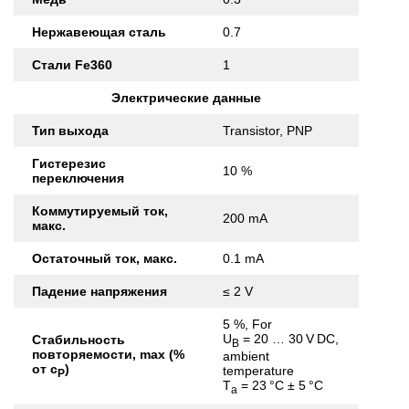
Нержавеющая сталь
0.7
Стали Fe360
1
Электрические данные
Тип выхода
Transistor, PNP
Гистерезис
10 %
переключения
Коммутируемый ток,
200 mA
макс.
Остаточный ток, макс.
0.1 mA
Падение напряжения
≤ 2 V
5 %, For
U
= 20 … 30 V DC,
Стабильность
B
повторяемости, max (%
ambient
от с
)
temperature
Р
T
= 23 °C ± 5 °C
a