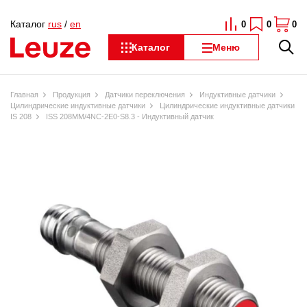
Каталог
rus
/
en
0
0
0
Каталог
Меню
Главная
Продукция
Датчики переключения
Индуктивные датчики
Цилиндрические индуктивные датчики
Цилиндрические индуктивные датчики
IS 208
ISS 208MM/4NC-2E0-S8.3 - Индуктивный датчик