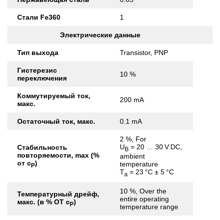
Стали Fe360
1
Электрические данные
Тип выхода
Transistor, PNP
Гистерезис
10 %
переключения
Коммутируемый ток,
200 mA
макс.
Остаточный ток, макс.
0.1 mA
2 %, For
U
= 20 … 30 V DC,
Стабильность
B
повторяемости, max (%
ambient
от с
)
temperature
Р
T
= 23 °C ± 5 °C
a
10 %, Over the
Температурный дрейф,
entire operating
макс. (в % ОТ с
)
Р
temperature range