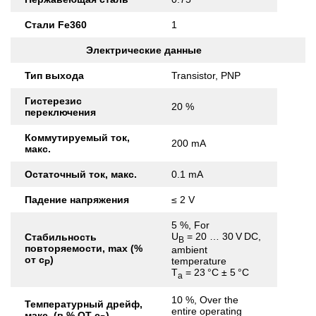
Стали Fe360
1
Электрические данные
Тип выхода
Transistor, PNP
Гистерезис
20 %
переключения
Коммутируемый ток,
200 mA
макс.
Остаточный ток, макс.
0.1 mA
Падение напряжения
≤ 2 V
5 %, For
U
= 20 … 30 V DC,
Стабильность
B
повторяемости, max (%
ambient
от с
)
temperature
Р
T
= 23 °C ± 5 °C
a
10 %, Over the
Температурный дрейф,
entire operating
макс. (в % ОТ с
)