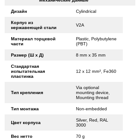
Механические данные
Дизайн
Cylindrical
Корпус из
V2A
нержавеющей стали
Материал торцевой
Plastic, Polybutylene
части
(PBT)
Размер (Ш x Д)
8 mm x 35 mm
Стандартная
испытательная
12 x 12 mm², Fe360
пластинка
Via optional
Тип крепления
mounting device,
Mounting thread
Тип монтажа
Non-embedded
Silver, Red, RAL
Цвет корпуса
3000
Вес нетто
70 g