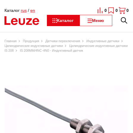
Каталог
rus
/
en
0
0
0
Каталог
Меню
Главная
Продукция
Датчики переключения
Индуктивные датчики
Цилиндрические индуктивные датчики
Цилиндрические индуктивные датчики
IS 208
IS 208MM/4NC-4N0 - Индуктивный датчик