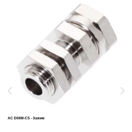
AC D08M-CS - Зажим