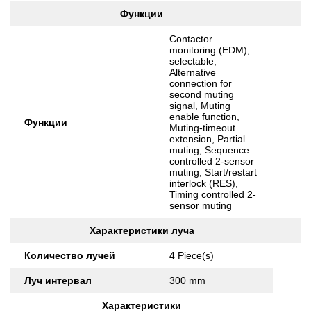
Функции
Contactor
monitoring (EDM),
selectable,
Alternative
connection for
second muting
signal, Muting
enable function,
Функции
Muting-timeout
extension, Partial
muting, Sequence
controlled 2-sensor
muting, Start/restart
interlock (RES),
Timing controlled 2-
sensor muting
Характеристики луча
Количество лучей
4 Piece(s)
Луч интервал
300 mm
Характеристики