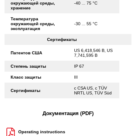
окружающей среды,
-40 ... 75 °C
хранение
Температура
окружающей среды,
-30 ... 55 °C
эксплуатация
Сертификаты
US 6,418,546 B, US
Патентов США
7,741,595 B
Степень защиты
IP 67
Класс защиты
III
c CSA US, c TÜV
Сертификаты
NRTL US, TÜV Süd
Документация (PDF)
Operating instructions