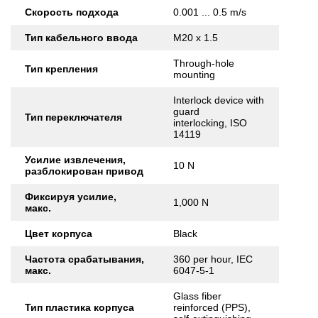
Скорость подхода
0.001 ... 0.5 m/s
Тип кабельного ввода
M20 x 1.5
Through-hole
Тип крепления
mounting
Interlock device with
guard
Тип переключателя
interlocking, ISO
14119
Усилие извлечения,
10 N
разблокирован привод
Фиксируя усилие,
1,000 N
макс.
Цвет корпуса
Black
Частота срабатывания,
360 per hour, IEC
макс.
6047-5-1
Glass fiber
Тип пластика корпуса
reinforced (PPS),