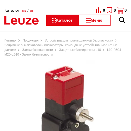
Каталог
rus
/
en
0
0
0
Каталог
Меню
Главная
Продукция
Устройства для промышленной безопасности
Защитные выключатели и блокираторы, командные устройства, магнитные
датчики
Замки безопасности
Защитные блокираторы L10
L10-P3C1-
M20-LB10 - Замок безопасности