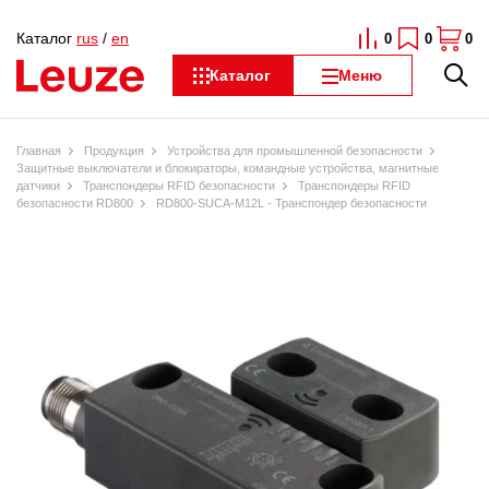
Каталог
rus
/
en
0
0
0
Каталог
Меню
Главная
Продукция
Устройства для промышленной безопасности
Защитные выключатели и блокираторы, командные устройства, магнитные
датчики
Транспондеры RFID безопасности
Транспондеры RFID
безопасности RD800
RD800-SUCA-M12L - Транспондер безопасности