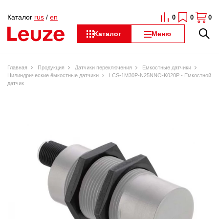
Каталог
rus
/
en
0
0
0
Каталог
Меню
Главная
Продукция
Датчики переключения
Емкостные датчики
Цилиндрические ёмкостные датчики
LCS-1M30P-N25NNO-K020P - Емкостной
датчик