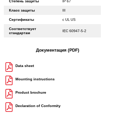
Степень защиты
IP 67
Класс защиты
III
Сертификаты
c UL US
Соответствует
IEC 60947-5-2
стандартам
Документация (PDF)
Data sheet
Mounting instructions
Product brochure
Declaration of Conformity