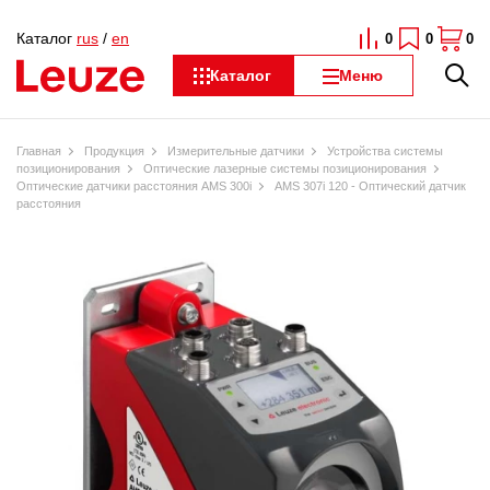
Каталог
rus
/
en
0
0
0
Каталог
Меню
Главная
Продукция
Измерительные датчики
Устройства системы
позиционирования
Оптические лазерные системы позиционирования
Оптические датчики расстояния AMS 300i
AMS 307i 120 - Оптический датчик
расстояния