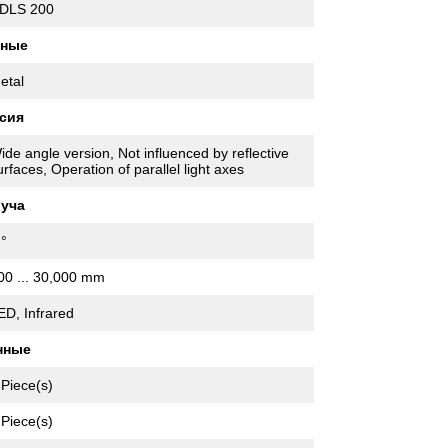
DLS 200
нные
etal
сия
ide angle version, Not influenced by reflective
urfaces, Operation of parallel light axes
луча
 °
00 ... 30,000 mm
ED, Infrared
нные
 Piece(s)
 Piece(s)