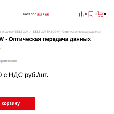
Каталог
rus
/
en
0
0
0
дачи данных DDLS 200
DDLS 200/30.2-20-W - Оптическая передача данных
-W - Оптическая передача данных
и
сравнение
0 с НДС руб./шт.
 корзину