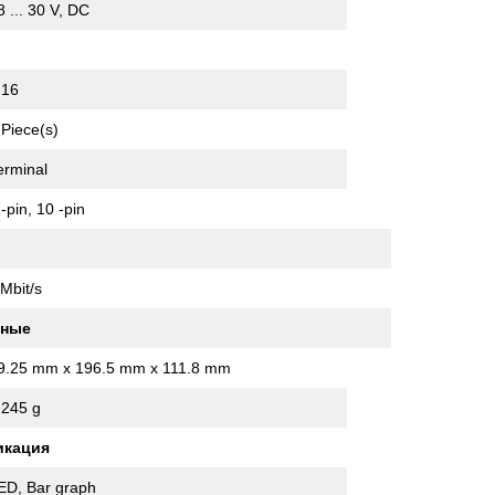
8 ... 30 V, DC
16
 Piece(s)
erminal
 -pin, 10 -pin
 Mbit/s
нные
9.25 mm x 196.5 mm x 111.8 mm
,245 g
икация
ED, Bar graph