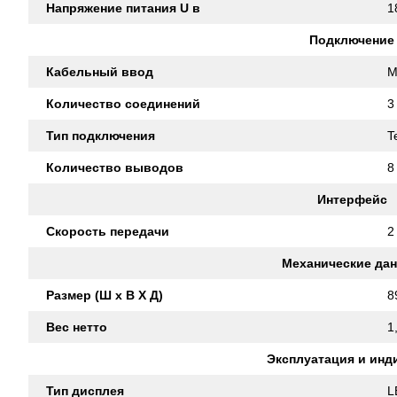
Напряжение питания U в
1
Подключение
Кабельный ввод
M
Количество соединений
3
Тип подключения
T
Количество выводов
8
Интерфейс
Скорость передачи
2
Механические да
Размер (Ш x В X Д)
8
Вес нетто
1
Эксплуатация и инд
Тип дисплея
L