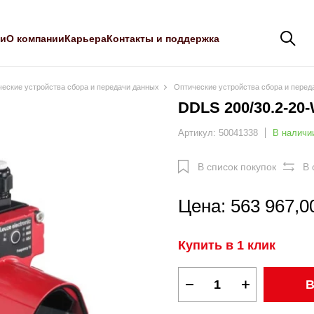
ли
О компании
Карьера
Контакты и поддержка
еские устройства сбора и передачи данных
Оптические устройства сбора и пере
DDLS 200/30.2-20
Артикул: 50041338
В наличи
В список покупок
В 
Цена: 563 967,0
Купить в 1 клик
В