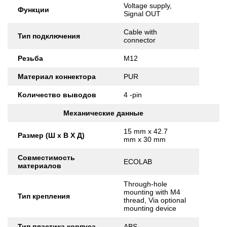
Voltage supply,
Функции
Signal OUT
Cable with
Тип подключения
connector
Резьба
M12
Материал коннектора
PUR
Количество выводов
4 -pin
Механические данные
15 mm x 42.7
Размер (Ш x В X Д)
mm x 30 mm
Совместимость
ECOLAB
материалов
Through-hole
mounting with M4
Тип крепления
thread, Via optional
mounting device
Тип пластика корпуса
ABS