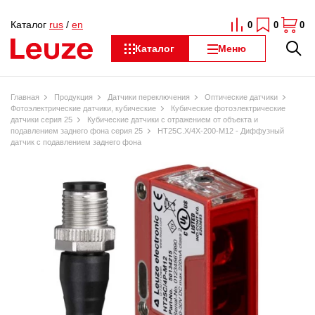
Каталог
rus
/
en
0
0
0
Каталог
Меню
Главная
Продукция
Датчики переключения
Оптические датчики
Фотоэлектрические датчики, кубические
Кубические фотоэлектрические
датчики серия 25
Кубические датчики с отражением от объекта и
подавлением заднего фона серия 25
HT25C.X/4X-200-M12 - Диффузный
датчик с подавлением заднего фона