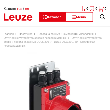
Каталог
rus
/
en
0
0
0
Каталог
Меню
Главная
Продукция
Передача данных и компоненты управления
Оптические устройства сбора и передачи данных
Оптические устройства
сбора и передачи данных DDLS 200
DDLS 200/120.1-50 - Оптическая
передача данных