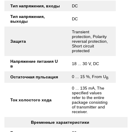
Тип напряжения, входы
DC
Тип напряжения,
DC
выходы
Transient
protection, Polarity
Защита
reversal protection,
Short circuit
protected
Напряжение питания U
18 ... 30 V, DC
в
0 ... 15 %, From U
Остаточная пульсация
B
0 ... 135 mA, The
specified values
refer to the entire
Ток холостого хода
package consisting
of transmitter and
receiver.
Временные характеристики