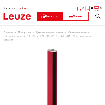
Каталог
rus
/
en
0
0
0
Каталог
Меню
Главная
Продукция
Датчики переключения
Световые завесы
Световые завесы CSL 710
CSL710-R20-310.A/L-M12 - Световая завеса
receiver