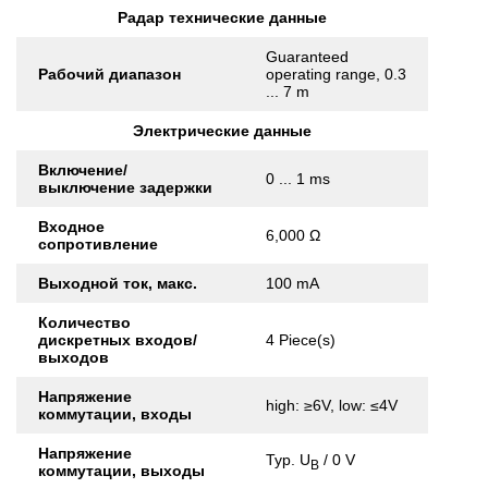
Радар технические данные
Guaranteed
Рабочий диапазон
operating range, 0.3
... 7 m
Электрические данные
Включение/
0 ... 1 ms
выключение задержки
Входное
6,000 Ω
сопротивление
Выходной ток, макс.
100 mA
Количество
дискретных входов/
4 Piece(s)
выходов
Напряжение
high: ≥6V, low: ≤4V
коммутации, входы
Напряжение
Typ. U
/ 0 V
B
коммутации, выходы