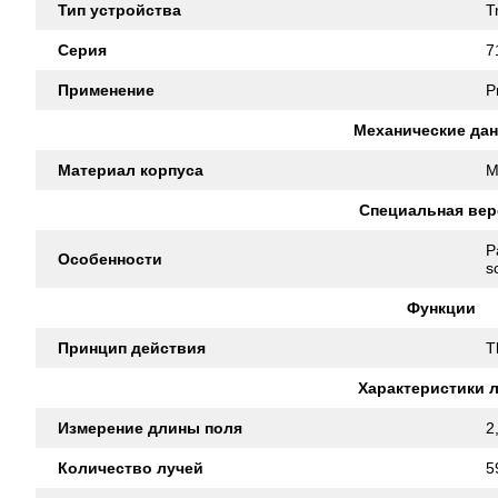
Тип устройства
T
Серия
7
Применение
P
Механические да
Материал корпуса
M
Специальная вер
P
Особенности
s
Функции
Принцип действия
T
Характеристики 
Измерение длины поля
2
Количество лучей
5