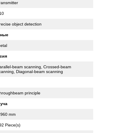
ransmitter
10
recise object detection
нные
etal
сия
arallel-beam scanning, Crossed-beam
canning, Diagonal-beam scanning
hroughbeam principle
луча
,960 mm
92 Piece(s)