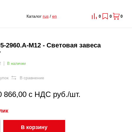
Каталог
rus
/
en
0
0
0
5-2960.A-M12 - Световая завеса
r
2
В наличии
купок
В сравнение
0 866,00 с НДС руб./шт.
клик
В корзину