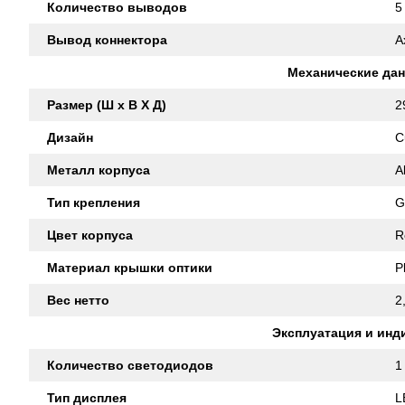
Количество выводов
5
Вывод коннектора
A
Механические да
Размер (Ш x В X Д)
2
Дизайн
C
Металл корпуса
A
Тип крепления
G
Цвет корпуса
R
Материал крышки оптики
P
Вес нетто
2
Эксплуатация и инд
Количество светодиодов
1
Тип дисплея
L