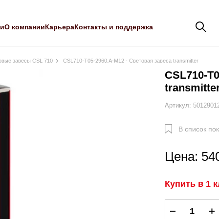
ли
О компании
Карьера
Контакты и поддержка
овые завесы CSL 710
CSL710-T05-2960.A-M12 - Световая завеса transmitter
CSL710-T0
transmitte
Артикул: 5012901
В список по
Цена: 54
Купить в 1 