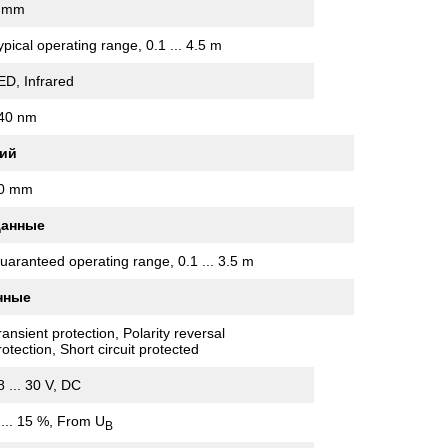
 mm
ypical operating range, 0.1 ... 4.5 m
ED, Infrared
40 nm
ий
0 mm
данные
uaranteed operating range, 0.1 ... 3.5 m
нные
ransient protection, Polarity reversal
rotection, Short circuit protected
8 ... 30 V, DC
 ... 15 %, From U
B