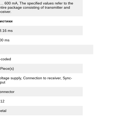
 ... 600 mA, The specified values refer to the
ntire package consisting of transmitter and
eceiver.
истики
8.16 ms
00 ms
-coded
 Piece(s)
oltage supply, Connection to receiver, Sync-
nput
onnector
12
etal