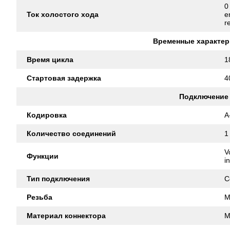
0
Ток холостого хода
e
r
Временные характер
Время цикла
1
Стартовая задержка
4
Подключение
Кодировка
A
Количество соединений
1
V
Функции
i
Тип подключения
C
Резьба
M
Материал коннектора
M