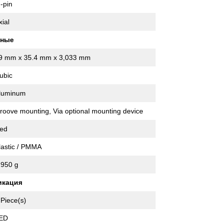
 -pin
xial
нные
9 mm x 35.4 mm x 3,033 mm
ubic
luminum
roove mounting, Via optional mounting device
ed
lastic / PMMA
,950 g
икация
 Piece(s)
ED