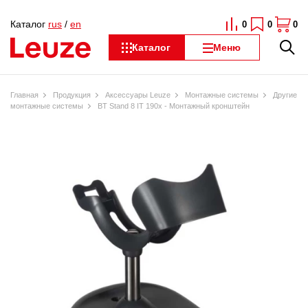
Каталог
rus
/
en
0
0
0
Каталог
Меню
Главная
Продукция
Аксессуары Leuze
Монтажные системы
Другие
монтажные системы
BT Stand 8 IT 190x - Монтажный кронштейн