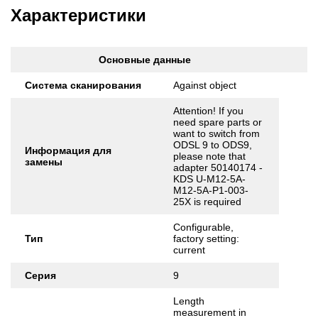
Характеристики
Основные данные
Cистема сканирования
Against object
Attention! If you
need spare parts or
want to switch from
ODSL 9 to ODS9,
Информация для
please note that
замены
adapter 50140174 -
KDS U-M12-5A-
M12-5A-P1-003-
25X is required
Configurable,
Тип
factory setting:
current
Серия
9
Length
measurement in