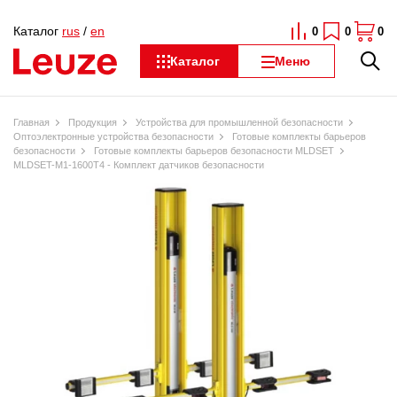
Каталог
rus
/
en
0
0
0
Каталог
Меню
Главная
Продукция
Устройства для промышленной безопасности
Оптоэлектронные устройства безопасности
Готовые комплекты барьеров
безопасности
Готовые комплекты барьеров безопасности MLDSET
MLDSET-M1-1600T4 - Комплект датчиков безопасности